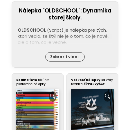
Nálepka "OLDSCHOOL": Dynamika
starej školy.
OLDSCHOOL
(Script) je nálepka pre tých,
ktorí vedia, že štýl nie je o tom, čo je nové,
ale o tom, čo je večné.
Zobraziť viac ↓
Reálna foto
fólií pre
Veľkosť nálepky
sa vždy
plotrované nálepky.
uvádza
šírka
x
výška
.