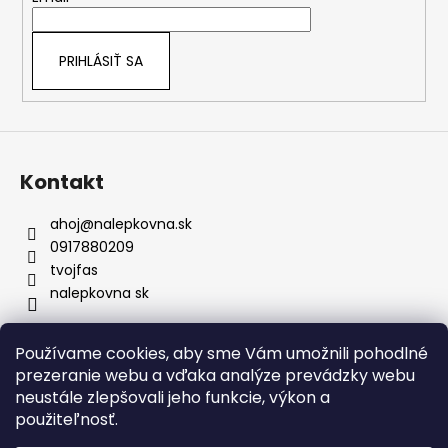
pravidelnej údržbe či návšteve
i
umyvárky.
e
Bezpečné doručenie:
Nálepky nikdy
PRIHLÁSIŤ SA
neprekladáme – väčšie rozmery vždy
rolujeme, čím predchádzame
akémukoľvek poškodeniu materiálu.
Prenoska je samozrejmosť:
Každú
nálepku dodávame s kvalitnou
prenosovou fóliou pre presné
Kontakt
umiestnenie a profesionálny výsledok.
ahoj
@
nalepkovna.sk
0917880209
tvojfas
nalepkovna sk
Používame cookies, aby sme Vám umožnili pohodlné
Obchodné podmienky
prezeranie webu a vďaka analýze prevádzky webu
Podmienky ochrany osobných údajov
Kontakt
neustále zlepšovali jeho funkcie, výkon a
Doprava a platba
Podmienky vrátenia
Bez nálepiek
použiteľnosť.
Napíšte nám
FAQ
Nálepky na zákazku