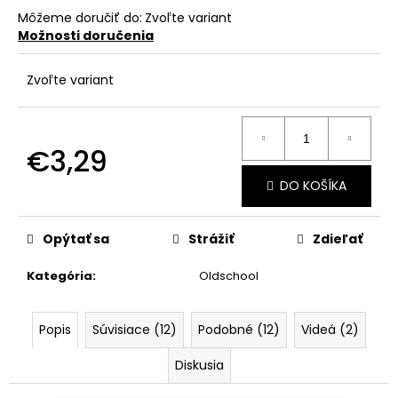
č
Môžeme doručiť do:
Zvoľte variant
a
Možnosti doručenia
m
e
Zvoľte variant
€3,29
Jednotková
DO KOŠÍKA
cena:
Opýtať sa
Strážiť
Zdieľať
Kategória
:
Oldschool
Popis
Súvisiace (12)
Podobné (12)
Videá (2)
Diskusia