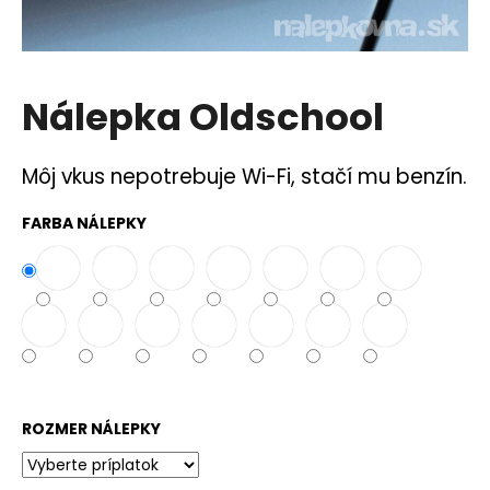
á
j
s
Nálepka Oldschool
ť
?
Môj vkus nepotrebuje Wi-Fi, stačí mu benzín.
FARBA NÁLEPKY
HĽADAŤ
O
d
p
o
ROZMER NÁLEPKY
r
ú