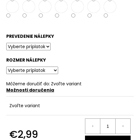
č
a
m
e
PREVEDENIE NÁLEPKY
ROZMER NÁLEPKY
Môžeme doručiť do:
Zvoľte variant
Možnosti doručenia
Zvoľte variant
€2,99