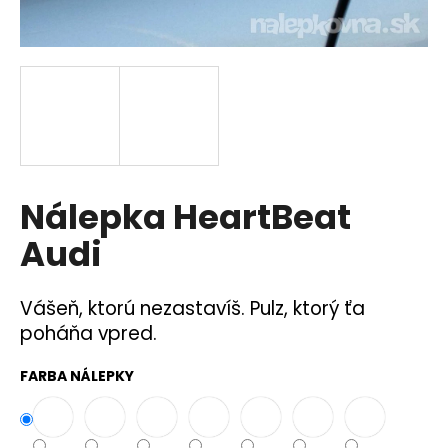
á
j
s
ť
?
Nálepka HeartBeat
HĽADAŤ
Audi
Vášeň, ktorú nezastavíš. Pulz, ktorý ťa
O
poháňa vpred.
d
p
FARBA NÁLEPKY
o
r
ú