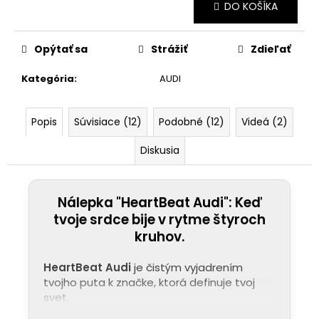
Jednotková
DO KOŠÍKA
cena:
Opýtať sa
Strážiť
Zdieľať
Kategória
:
AUDI
Popis
Súvisiace (12)
Podobné (12)
Videá (2)
Diskusia
Nálepka "HeartBeat Audi": Keď
tvoje srdce bije v rytme štyroch
kruhov.
HeartBeat Audi
je čistým vyjadrením
tvojho puta k značke, ktorá definuje tvoj
svet.