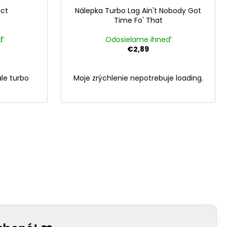
ict
Nálepka Turbo Lag Ain't Nobody Got
Time Fo' That
ď
Odosielame ihneď
€2,89
le turbo
Moje zrýchlenie nepotrebuje loading.