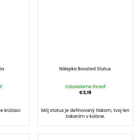
ia
Nálepka Boosted Status
ď
Odosielame ihneď
€3,19
e krútiaci
Môj status je definovaný tlakom, tvoj len
čakaním v kolóne.