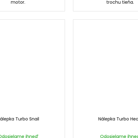
motor.
trochu tieňa.
álepka Turbo Snail
Nálepka Turbo Hea
Odosielame ihneď
Odosielame ihne