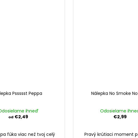
lepka Pssssst Peppa
Nálepka No Smoke No
Odosielame ihneď
Odosielame ihne
€2,49
€2,99
od
pa fúka viac než tvoj celý
Pravý krútiaci moment p