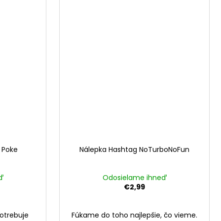
 Poke
Nálepka Hashtag NoTurboNoFun
ď
Odosielame ihneď
€2,99
otrebuje
Fúkame do toho najlepšie, čo vieme.