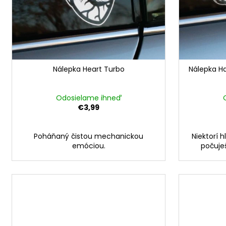
u
d
k
u
t
k
o
t
v
o
Nálepka Heart Turbo
Nálepka Ha
v
Odosielame ihneď
€3,99
Poháňaný čistou mechanickou
Niektorí 
emóciou.
počuješ