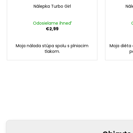
Nálepka Turbo Girl
Nál
Odosielame ihneď
€2,99
Moja nálada stúpa spolu s plniacim
Moja diéta 
tlakom.
p