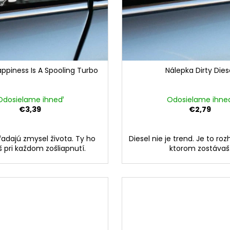
ppiness Is A Spooling Turbo
Nálepka Dirty Dies
Odosielame ihneď
Odosielame ihne
€3,39
€2,79
hľadajú zmysel života. Ty ho
Diesel nie je trend. Je to roz
 pri každom zošliapnutí.
ktorom zostávaš