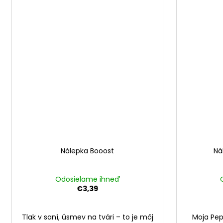
Nálepka Booost
Ná
Odosielame ihneď
€3,39
Tlak v saní, úsmev na tvári – to je môj
Moja Pep