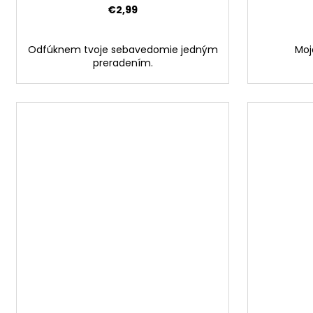
€2,99
Odfúknem tvoje sebavedomie jedným
Moja
preradením.