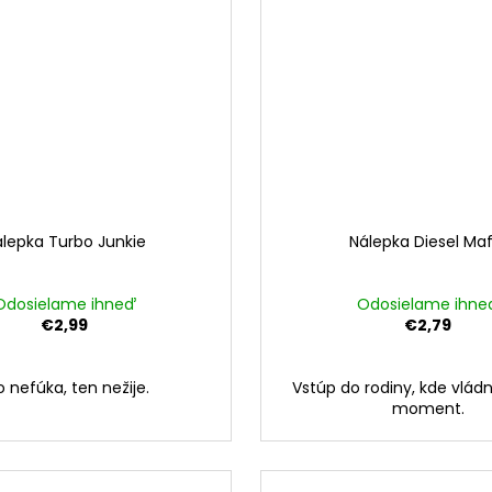
lepka Turbo Junkie
Nálepka Diesel Maf
Odosielame ihneď
Odosielame ihne
€2,99
€2,79
o nefúka, ten nežije.
Vstúp do rodiny, kde vládn
moment.