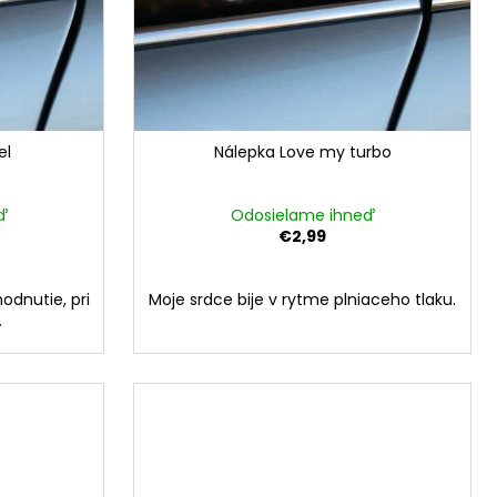
el
Nálepka Love my turbo
ď
Odosielame ihneď
€2,99
hodnutie, pri
Moje srdce bije v rytme plniaceho tlaku.
.