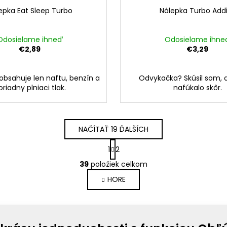
epka Eat Sleep Turbo
Nálepka Turbo Add
Odosielame ihneď
Odosielame ihne
€2,89
€3,29
obsahuje len naftu, benzín a
Odvykačka? Skúsil som, a
oriadny plniaci tlak.
nafúkalo skôr.
NAČÍTAŤ 19 ĎALŠÍCH
S
1
2
t
O
r
39
položiek celkom
v
á
HORE
l
n
k
á
o
d
v
a
a
c