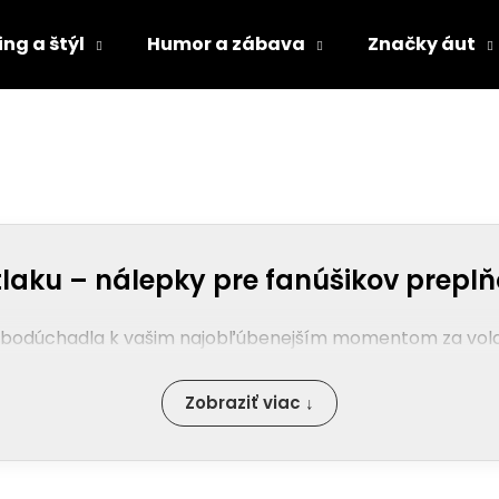
ng a štýl
Humor a zábava
Značky áut
Čo potrebujete nájsť?
HĽADAŤ
tlaku – nálepky pre fanúšikov prepl
Odporúčame
 turbodúchadla k vašim najobľúbenejším momentom za vo
Zobraziť viac ↓