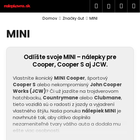
K
Prejsť
Hľadať
Náku
M
Prihlásen
na
o
obsah
Späť
Späť
košík
š
Domov
Značky áut
MINI
í
MINI
Č
k
o
p
Odlíšte svoje MINI – nálepky pre
o
Cooper, Cooper S aj JCW
.
t
r
Vlastníte ikonický
MINI Cooper
, športový
e
Cooper S
alebo nekompromisný
John Cooper
b
Works (JCW)
? Či už jazdíte na trojdverovom
u
hatchbacku,
Countrymane
alebo
Clubmane
,
tieto vozidlá sú o radosti z jazdy a vyjadrení
j
vlastného štýlu. Naša ponuka
nálepiek MINI
je
e
navrhnuté tak, aby citlivo doplnila
t
nezameniteľné tvary vášho auta a dodala mu
e
ešte viac osobnosti.
n