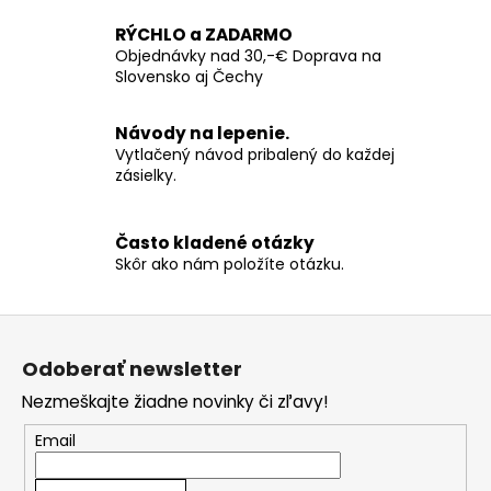
RÝCHLO a ZADARMO
Objednávky nad 30,-€ Doprava na
Slovensko aj Čechy
Návody na lepenie.
Vytlačený návod pribalený do každej
zásielky.
Často kladené otázky
Skôr ako nám položíte otázku.
Z
á
Odoberať newsletter
p
Nezmeškajte žiadne novinky či zľavy!
ä
t
Email
i