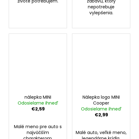
živote potrebujem.
zábavu, ktorý
nepotrebuje
vylepšenia.
nálepka MINI
Nálepka logo MINI
Odosielame ihneď
Cooper
€2,59
Odosielame ihneď
€2,99
Malé meno pre auto s
najväčším
Malé auto, veľké meno,
charakterom.
legendárne krídla.