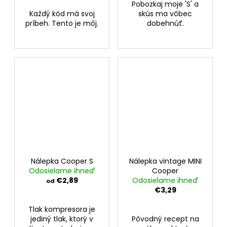
Pobozkaj moje 'S' a
Každý kód má svoj
skús ma vôbec
príbeh. Tento je môj.
dobehnúť.
Nálepka Cooper S
Nálepka vintage MINI
Odosielame ihneď
Cooper
€2,89
Odosielame ihneď
od
€3,29
Tlak kompresora je
jediný tlak, ktorý v
Pôvodný recept na