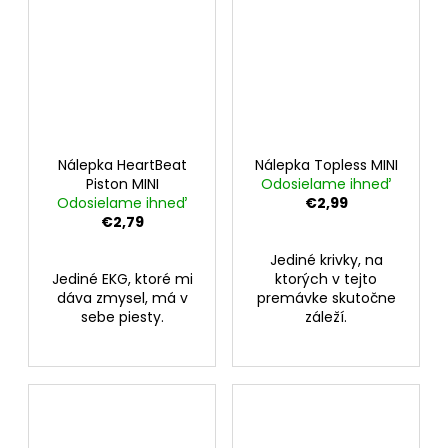
Nálepka HeartBeat
Nálepka Topless MINI
Piston MINI
Odosielame ihneď
Odosielame ihneď
€2,99
€2,79
Jediné krivky, na
Jediné EKG, ktoré mi
ktorých v tejto
dáva zmysel, má v
premávke skutočne
sebe piesty.
záleží.