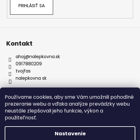
e
PRIHLÁSIŤ SA
Kontakt
ahoj
@
nalepkovna.sk
0917880209
tvojfas
nalepkovna sk
Používame cookies, aby sme Vám umožnili pohodlné
Obchodné podmienky
prezeranie webu a vďaka analýze prevádzky webu
Podmienky ochrany osobných údajov
Kontakt
neustále zlepšovali jeho funkcie, výkon a
Doprava a platba
Podmienky vrátenia
Bez nálepiek
použiteľnosť.
Napíšte nám
FAQ
Nálepky na zákazku
Nastavenie