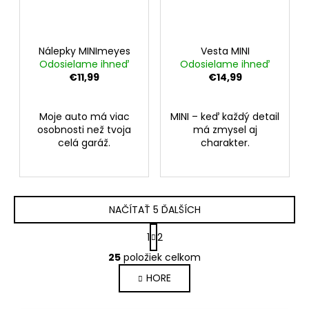
Nálepky MINImeyes
Vesta MINI
Odosielame ihneď
Odosielame ihneď
€11,99
€14,99
Moje auto má viac
MINI – keď každý detail
osobnosti než tvoja
má zmysel aj
celá garáž.
charakter.
NAČÍTAŤ 5 ĎALŠÍCH
S
1
2
t
O
r
25
položiek celkom
v
á
HORE
l
n
k
á
o