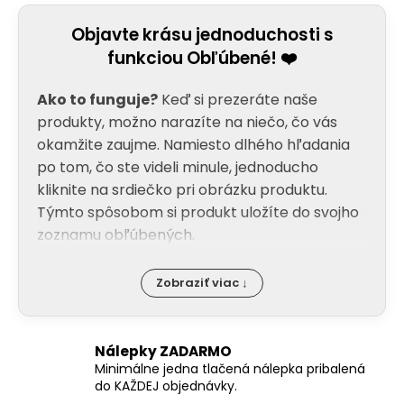
d
v
a
a
Objavte krásu jednoduchosti s
c
n
funkciou Obľúbené! ❤️
i
i
e
e
Ako to funguje?
Keď si prezeráte naše
p
r
produkty, možno narazíte na niečo, čo vás
v
okamžite zaujme. Namiesto dlhého hľadania
k
po tom, čo ste videli minule, jednoducho
y
kliknite na srdiečko pri obrázku produktu.
v
Týmto spôsobom si produkt uložíte do svojho
ý
zoznamu obľúbených.
p
i
s
Zobraziť viac ↓
u
Nálepky ZADARMO
Minimálne jedna tlačená nálepka pribalená
do KAŽDEJ objednávky.