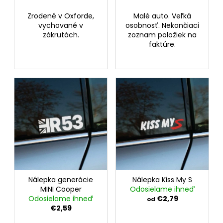
t
o
Zrodené v Oxforde,
Malé auto. Veľká
v
vychované v
osobnosť. Nekončiaci
zákrutách.
zoznam položiek na
faktúre.
Nálepka generácie
Nálepka Kiss My S
MINI Cooper
Odosielame ihneď
Odosielame ihneď
€2,79
od
€2,59