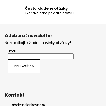
Často kladené otázky
Skôr ako nám položíte otázku.
Z
á
Odoberať newsletter
p
Nezmeškajte žiadne novinky či zľavy!
ä
t
Email
i
e
PRIHLÁSIŤ SA
Kontakt
ahoj
@
nalepkovna.sk