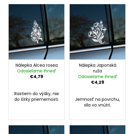
č
V
i
a
ý
e
m
p
p
e
i
r
s
o
p
d
r
u
o
k
d
Nálepka Alcea rosea
Nálepka Japonská
t
Odosielame ihneď
ruža
u
o
€4,79
Odosielame ihneď
k
v
€4,29
t
Rastiem do výšky, nie
o
do šírky priemernosti.
Jemnosť na povrchu,
v
sila vo vnútri.