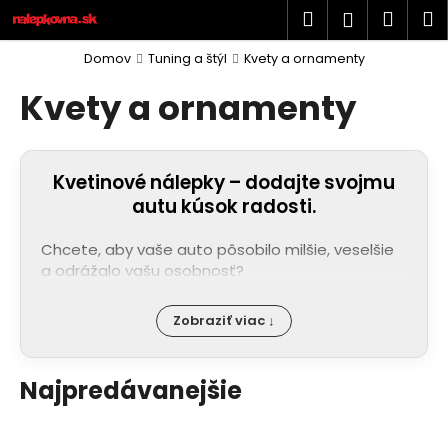
K
Prejsť
Hľadať
Náku
M
Prihlásen
na
o
obsah
Späť
Späť
košík
š
Domov
Tuning a štýl
Kvety a ornamenty
í
Kvety a ornamenty
Č
k
o
p
Kvetinové nálepky – dodajte svojmu
o
autu kúsok radosti.
t
r
Chcete, aby vaše auto pôsobilo milšie, veselšie
e
a odrážalo vašu osobnosť?
b
u
Zobraziť viac ↓
j
e
Najpredávanejšie
t
e
n