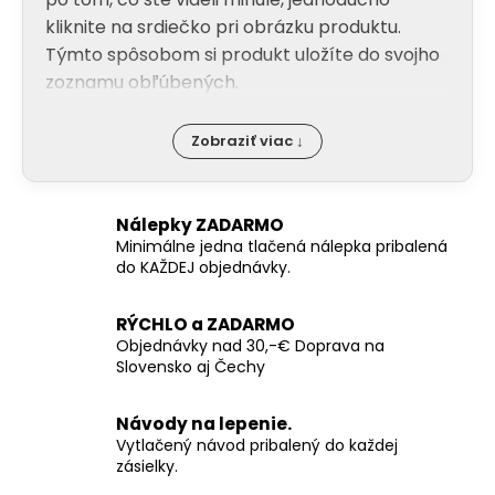
y
kliknite na srdiečko pri obrázku produktu.
v
Týmto spôsobom si produkt uložíte do svojho
ý
zoznamu obľúbených.
p
i
s
Zobraziť viac ↓
u
Nálepky ZADARMO
Minimálne jedna tlačená nálepka pribalená
do KAŽDEJ objednávky.
RÝCHLO a ZADARMO
Objednávky nad 30,-€ Doprava na
Slovensko aj Čechy
Návody na lepenie.
Vytlačený návod pribalený do každej
zásielky.