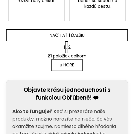
rozkvitnutý unikát.
berieš so sebou na
každú cestu.
NAČÍTAŤ 1 ĎALŠIU
S
1
2
t
O
r
21
položiek celkom
v
á
HORE
l
n
k
á
o
d
v
a
a
Objavte krásu jednoduchosti s
c
n
funkciou Obľúbené! ❤️
i
i
e
e
Ako to funguje?
Keď si prezeráte naše
p
r
produkty, možno narazíte na niečo, čo vás
v
okamžite zaujme. Namiesto dlhého hľadania
k
po tom, čo ste videli minule, jednoducho