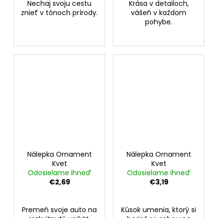
Nechaj svoju cestu
Krása v detailoch,
znieť v tónoch prírody.
vášeň v každom
pohybe.
Nálepka Ornament
Nálepka Ornament
Kvet
Kvet
Odosielame ihneď
Odosielame ihneď
€2,69
€3,19
Premeň svoje auto na
Kúsok umenia, ktorý si