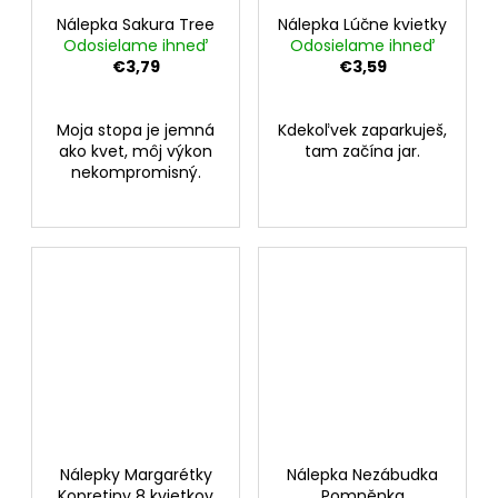
Nálepka Sakura Tree
Nálepka Lúčne kvietky
Odosielame ihneď
Odosielame ihneď
€3,79
€3,59
Moja stopa je jemná
Kdekoľvek zaparkuješ,
ako kvet, môj výkon
tam začína jar.
nekompromisný.
Nálepky Margarétky
Nálepka Nezábudka
Kopretiny 8 kvietkov
Pomněnka