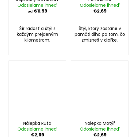
Odosielame ihneď
Odosielame ihneď
€11,99
€2,69
od
Šír radosť a štýl s
Štýl, ktorý zostane v
každým prejdeným
pamäti dlho po tom, čo
kilometrom.
zmizneš v diaľke.
Nálepka Ruža
Nálepka Motýľ
Odosielame ihneď
Odosielame ihneď
€2,69
€2,69