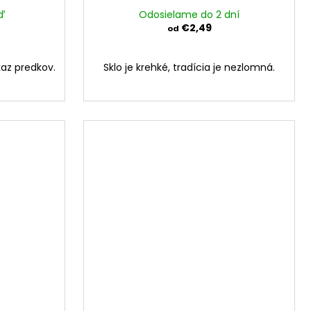
ď
Odosielame do 2 dní
€2,49
od
kaz predkov.
Sklo je krehké, tradícia je nezlomná.