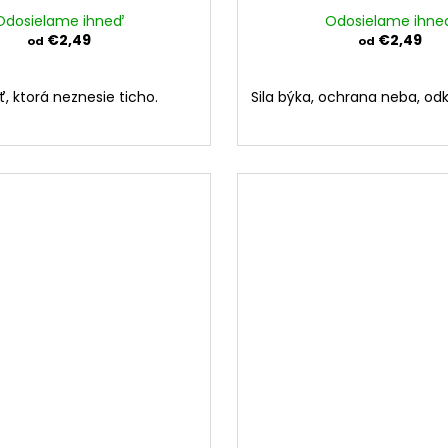
Odosielame ihneď
Odosielame ihne
€2,49
€2,49
od
od
ť, ktorá neznesie ticho.
Sila býka, ochrana neba, od