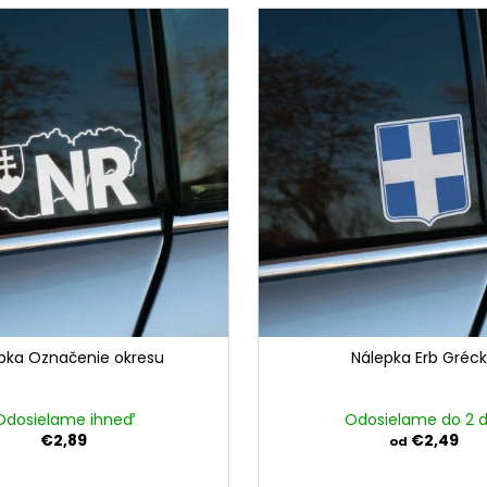
pka Označenie okresu
Nálepka Erb Gréc
Odosielame ihneď
Odosielame do 2 d
€2,89
€2,49
od