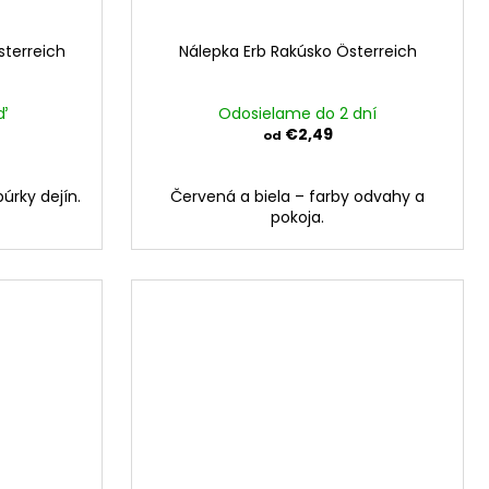
sterreich
Nálepka Erb Rakúsko Österreich
ď
Odosielame do 2 dní
€2,49
od
búrky dejín.
Červená a biela – farby odvahy a
pokoja.