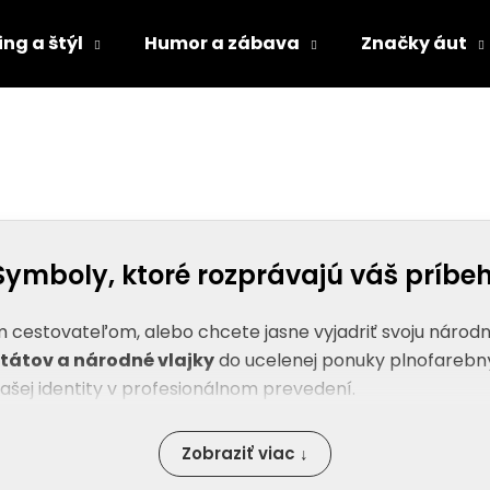
ng a štýl
Humor a zábava
Značky áut
Čo potrebujete nájsť?
HĽADAŤ
Symboly, ktoré rozprávajú váš príbe
Odporúčame
vým cestovateľom, alebo chcete jasne vyjadriť svoju národ
štátov a národné vlajky
do ucelenej ponuky plnofarebn
ašej identity v profesionálnom prevedení
.
Zobraziť viac ↓
nálepky vyrábame technológiou plnofarebnej tlače s vy