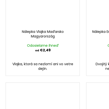
Nálepka Vlajka Maďarsko
Nálepka E
Magyarország
Odosielame ihneď
€2,49
od
Vlajka, ktorá sa nezlomí ani vo vetre
Dvojitý 
dejín.
ne