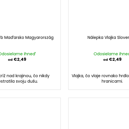
rb Maďarsko Magyarország
Nálepka Vlajka Slove
Odosielame ihneď
Odosielame ihne
€2,49
€2,49
od
od
kríž nad krajinou, čo nikdy
Vlajka, čo vlaje rovnako hrdl
stratila svoju dušu.
hranicami.