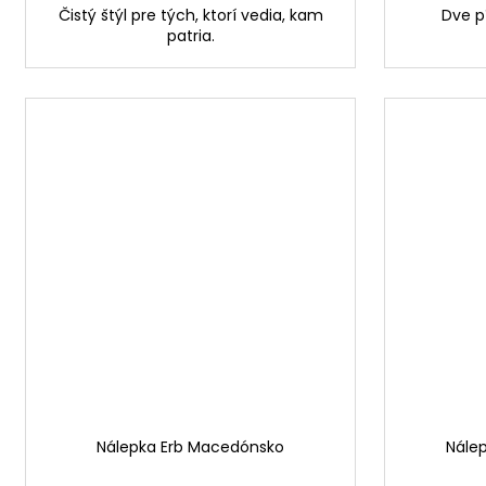
Čistý štýl pre tých, ktorí vedia, kam
Dve p
patria.
Nálepka Erb Macedónsko
Nále