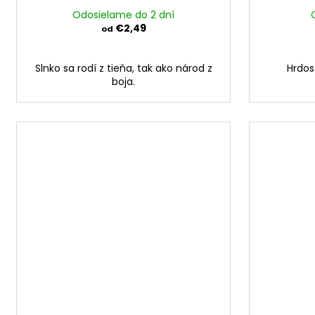
Odosielame do 2 dní
€2,49
od
Slnko sa rodí z tieňa, tak ako národ z
Hrdos
boja.