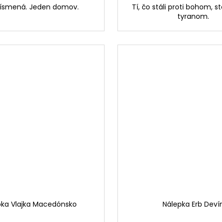
ísmená. Jeden domov.
Tí, čo stáli proti bohom, stá
tyranom.
pka Vlajka Macedónsko
Nálepka Erb Deví