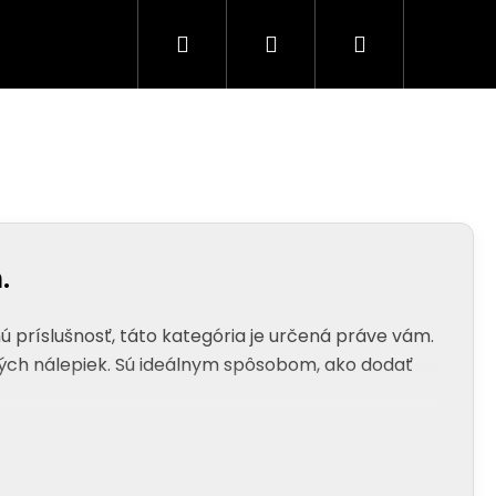
Hľadať
Prihlásenie
Nákupný
Tuning Logá
Rodina a bezpečnosť
S
košík
h
.
nú príslušnosť, táto kategória je určená práve vám.
ých nálepiek. Sú ideálnym spôsobom, ako dodať
sokým rozlíšením. To nám umožňuje dosiahnuť