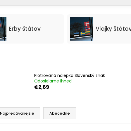
ické prvky miestnych a štátnych symbolov
 že tieto nálepky sú často vystavené náročným podmienk
 poškriabaním a agresívnymi vplyvmi počasia či čistenia
sú pripravené na tisíce kilometrov. Použité materiály sú 
Erby štátov
Vlajky štáto
aka vynikajúcej priľnavosti držia naše erby a vlajky na 
Plotrovaná nálepka Slovenský znak
Odosielame ihneď
€2,69
Najpredávanejšie
Abecedne