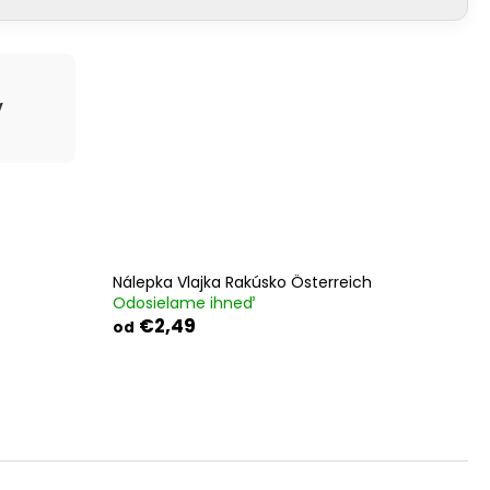
am. Preto je každý kus opatrený lamináciou,
mrazuvzdorné, vodotesné a stabilné aj pri
v
každom hladkom povrchu – od laku karosérie a skla
Nálepka Vlajka Rakúsko Österreich
Odosielame ihneď
€2,49
od