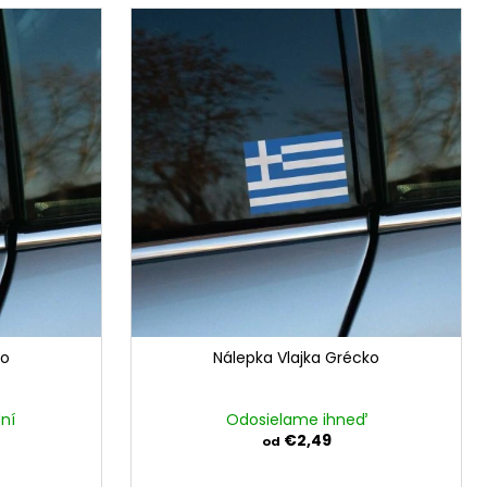
ko
Nálepka Vlajka Grécko
ní
Odosielame ihneď
€2,49
od