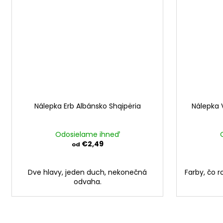
Nálepka Erb Albánsko Shqipëria
Nálepka 
Odosielame ihneď
€2,49
od
Dve hlavy, jeden duch, nekonečná
Farby, čo r
odvaha.