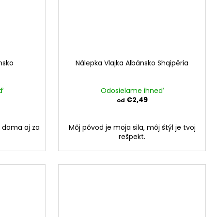
nsko
Nálepka Vlajka Albánsko Shqipëria
ď
Odosielame ihneď
€2,49
od
o doma aj za
Môj pôvod je moja sila, môj štýl je tvoj
rešpekt.