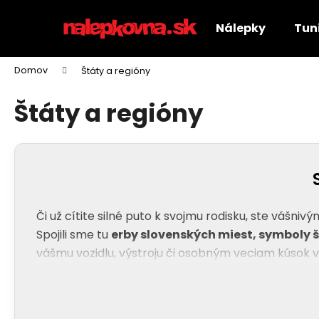
K
Prejsť
na
o
Nálepky
Tuni
obsah
Späť
Späť
š
do
do
í
Domov
Štáty a regióny
k
obchodu
obchodu
Štáty a regióny
Či už cítite silné puto k svojmu rodisku, ste vášni
Spojili sme tu
erby slovenských miest, symboly 
vášmu vozidlu, výstroju či osobným veciam kúsok v
Čo spája naše produkty v tejto kategórii
Špičková vernosť detailov a farieb:
Všetky 