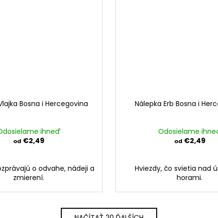
Vlajka Bosna i Hercegovina
Nálepka Erb Bosna i Her
Odosielame ihneď
Odosielame ihne
€2,49
€2,49
od
od
ozprávajú o odvahe, nádeji a
Hviezdy, čo svietia nad ú
zmierení.
horami.
NAČÍTAŤ 20 ĎALŠÍCH