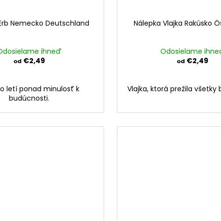
Erb Nemecko Deutschland
Nálepka Vlajka Rakúsko Ö
Odosielame ihneď
Odosielame ihne
€2,49
€2,49
od
od
čo letí ponad minulosť k
Vlajka, ktorá prežila všetky 
budúcnosti.