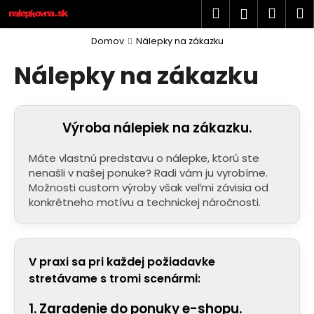
K
Prejsť
Hľadať
Náku
M
Prihlásen
na
o
obsah
Späť
Späť
košík
š
Domov
Nálepky na zákazku
í
Nálepky na zákazku
Č
k
o
p
Výroba nálepiek na zákazku.
o
t
Máte vlastnú predstavu o nálepke, ktorú ste
r
nenašli v našej ponuke? Radi vám ju vyrobíme.
e
Možnosti custom výroby však veľmi závisia od
b
konkrétneho motívu a technickej náročnosti.
u
j
e
V praxi sa pri každej požiadavke
t
stretávame s tromi scenármi:
e
1. Zaradenie do ponuky e-shopu.
n