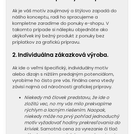
á
Ak je váš motív zaujímavý a štýlovo zapadá do
j
nášho konceptu, radi ho spracujeme a
s
kompletne zaradíme do ponuky e-shopu. V
ť
takomto prípade si nálepku objednáte ako
akýkoľvek iný bežný produkt z ponuky bez
?
príplatkov za grafickú prípravu.
2. Individuálna zákazková výroba.
Ak ide o veľmi špecifický, individuálny motív
HĽADAŤ
alebo dizajn s nižším predajným potenciálom,
vyrobíme ho čisto pre vás. Finálna cena vtedy
závisí najmä od náročnosti grafickej prípravy.
O
Niekedy má človek predstavu, že ide o
d
zložitú vec, no my vás milo prekvapíme
p
rýchlym a lacným riešením. Naopak,
o
niekedy môže na prvý pohľad jednoduchý
r
motív vyžadovať hodiny prekresľovania do
ú
kriviek.
Samotná cena za vyrezanie či tlač