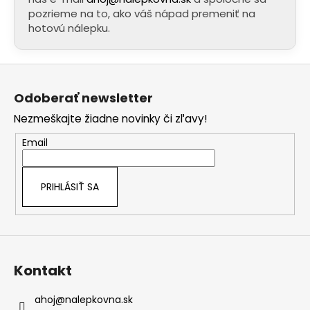
pozrieme na to, ako váš nápad premeniť na
hotovú nálepku.
Z
á
Odoberať newsletter
p
Nezmeškajte žiadne novinky či zľavy!
ä
t
Email
i
e
PRIHLÁSIŤ SA
Kontakt
ahoj
@
nalepkovna.sk