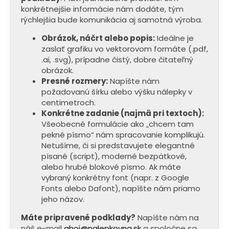
konkrétnejšie informácie nám dodáte, tým
rýchlejšia bude komunikácia aj samotná výroba.
Obrázok, náčrt alebo popis:
Ideálne je
zaslať grafiku vo vektorovom formáte (.pdf,
.ai, .svg), prípadne čistý, dobre čitateľný
obrázok.
Presné rozmery:
Napíšte nám
požadovanú šírku alebo výšku nálepky v
centimetroch.
Konkrétne zadanie (najmä pri textoch):
Všeobecné formulácie ako „chcem tam
pekné písmo“ nám spracovanie komplikujú.
Netušíme, či si predstavujete elegantné
písané (script), moderné bezpätkové,
alebo hrubé blokové písmo. Ak máte
vybraný konkrétny font (napr. z Google
Fonts alebo Dafont), napíšte nám priamo
jeho názov.
Máte pripravené podklady?
Napíšte nám na
náš e-mail
ahoj@nalepkovna.sk
a spoločne sa