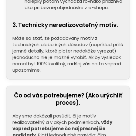
č
nálepky potom vychádza rovnako priaznivo
a
ako pri bežnej objednávke z e-shopu.
m
e
3. Technicky nerealizovateľný motív.
Môže sa stať, že požadovaný motív z
technických alebo iných dôvodov (napríklad príliš
jemné detaily, ktoré ploter nedokáže vyrezať)
jednoducho nie je možné vyrobiť. Ak by výsledok
nemal byť 100% kvalitný, radšej vás na to vopred
upozorníme.
Čo od vás potrebujeme? (Ako urýchliť
proces).
Aby sme dokázali posúdiť, či je motív
realizovateľný a v akých podmienkach,
vždy
vopred potrebujeme čo najpresnejšie
podklady
. Platí jednoduché pravidlo: čím