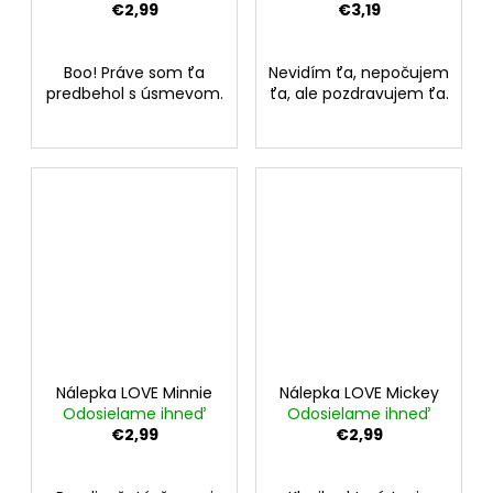
€2,99
€3,19
Boo! Práve som ťa
Nevidím ťa, nepočujem
predbehol s úsmevom.
ťa, ale pozdravujem ťa.
Nálepka LOVE Minnie
Nálepka LOVE Mickey
Odosielame ihneď
Odosielame ihneď
€2,99
€2,99