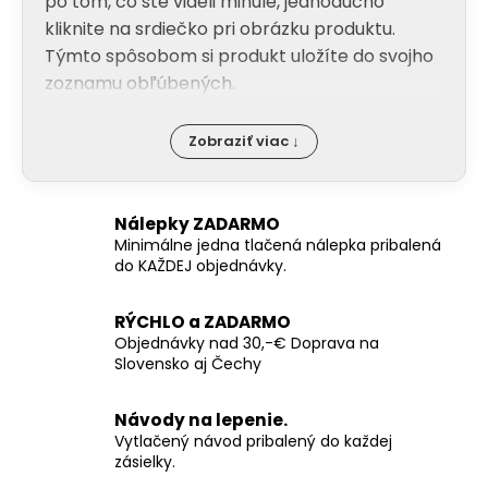
po tom, čo ste videli minule, jednoducho
y
kliknite na srdiečko pri obrázku produktu.
v
Týmto spôsobom si produkt uložíte do svojho
ý
zoznamu obľúbených.
p
i
s
Zobraziť viac ↓
u
Nálepky ZADARMO
Minimálne jedna tlačená nálepka pribalená
do KAŽDEJ objednávky.
RÝCHLO a ZADARMO
Objednávky nad 30,-€ Doprava na
Slovensko aj Čechy
Návody na lepenie.
Vytlačený návod pribalený do každej
zásielky.