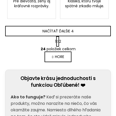
Pre dievčatá, ženy aj
Klasika, ktorú tvoje
kráľovné rozprávky.
spätné zrkadlo miluje.
NAČÍTAŤ ĎALŠIE 4
S
1
2
t
O
r
24
položiek celkom
v
á
HORE
l
n
k
á
o
d
v
a
a
Objavte krásu jednoduchosti s
c
n
funkciou Obľúbené! ❤️
i
i
e
e
Ako to funguje?
Keď si prezeráte naše
p
r
produkty, možno narazíte na niečo, čo vás
v
okamžite zaujme. Namiesto dlhého hľadania
k