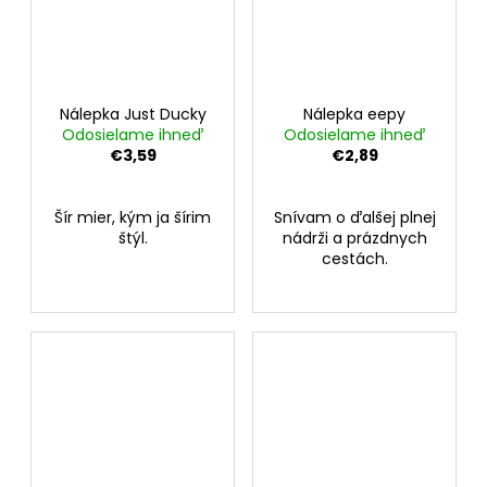
Nálepka Just Ducky
Nálepka eepy
Odosielame ihneď
Odosielame ihneď
€3,59
€2,89
Šír mier, kým ja šírim
Snívam o ďalšej plnej
štýl.
nádrži a prázdnych
cestách.