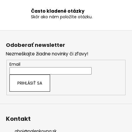
Často kladené otázky
Skôr ako nám položíte otázku.
Z
á
Odoberať newsletter
p
Nezmeškajte žiadne novinky či zľavy!
ä
t
Email
i
e
PRIHLÁSIŤ SA
Kontakt
ahoj
@
nalepkovna.sk