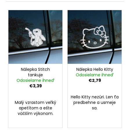
č
n
a
V
i
m
ý
e
e
p
p
i
r
s
o
p
d
r
u
o
k
d
Nálepka Stitch
Nálepka Hello Kitty
t
tankuje
Odosielame ihneď
u
o
Odosielame ihneď
€2,79
k
v
€3,39
t
Hello Kitty nezúri. Len ťa
o
Malý vzrastom veľký
predbehne a usmeje
v
apetítom a ešte
sa.
väčším výkonom.