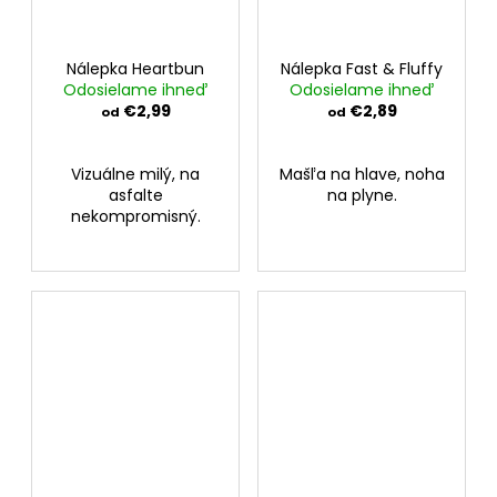
Nálepka Heartbun
Nálepka Fast & Fluffy
Odosielame ihneď
Odosielame ihneď
€2,99
€2,89
od
od
Vizuálne milý, na
Mašľa na hlave, noha
asfalte
na plyne.
nekompromisný.