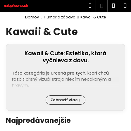
K
Prejsť
Hľadať
Náku
M
Prihlásen
na
o
obsah
Späť
Späť
košík
š
Domov
Humor a zábava
Kawaii & Cute
í
Kawaii & Cute
Č
k
o
p
Kawaii & Cute: Estetika, ktorá
o
vyčnieva z davu
.
t
r
Táto kategória je určená pre tých, ktorí chcú
e
rozbiť drsný vizuál stroja niečím nečakaným a
b
hravým.
u
j
Zobraziť viac ↓
e
t
Najpredávanejšie
e
n