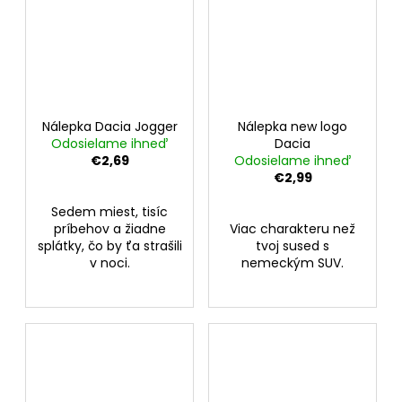
Nálepka Dacia Jogger
Nálepka new logo
Odosielame ihneď
Dacia
€2,69
Odosielame ihneď
€2,99
Sedem miest, tisíc
príbehov a žiadne
Viac charakteru než
splátky, čo by ťa strašili
tvoj sused s
v noci.
nemeckým SUV.