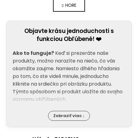
á
HORE
l
n
k
á
o
d
v
a
a
Objavte krásu jednoduchosti s
c
n
funkciou Obľúbené! ❤️
i
i
e
e
Ako to funguje?
Keď si prezeráte naše
p
r
produkty, možno narazíte na niečo, čo vás
v
okamžite zaujme. Namiesto dlhého hľadania
k
po tom, čo ste videli minule, jednoducho
y
kliknite na srdiečko pri obrázku produktu.
v
Týmto spôsobom si produkt uložíte do svojho
ý
zoznamu obľúbených.
p
i
s
Zobraziť viac ↓
u