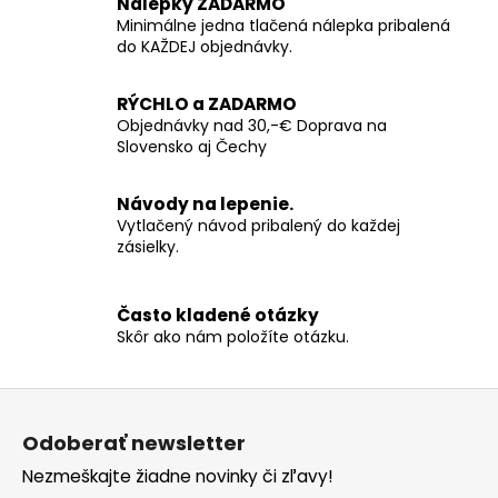
Nálepky ZADARMO
Minimálne jedna tlačená nálepka pribalená
do KAŽDEJ objednávky.
RÝCHLO a ZADARMO
Objednávky nad 30,-€ Doprava na
Slovensko aj Čechy
Návody na lepenie.
Vytlačený návod pribalený do každej
zásielky.
Často kladené otázky
Skôr ako nám položíte otázku.
Z
á
Odoberať newsletter
p
Nezmeškajte žiadne novinky či zľavy!
ä