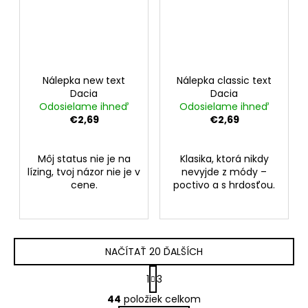
Nálepka new text
Nálepka classic text
Dacia
Dacia
Odosielame ihneď
Odosielame ihneď
€2,69
€2,69
Môj status nie je na
Klasika, ktorá nikdy
lízing, tvoj názor nie je v
nevyjde z módy –
cene.
poctivo a s hrdosťou.
NAČÍTAŤ 20 ĎALŠÍCH
S
1
3
t
O
r
44
položiek celkom
v