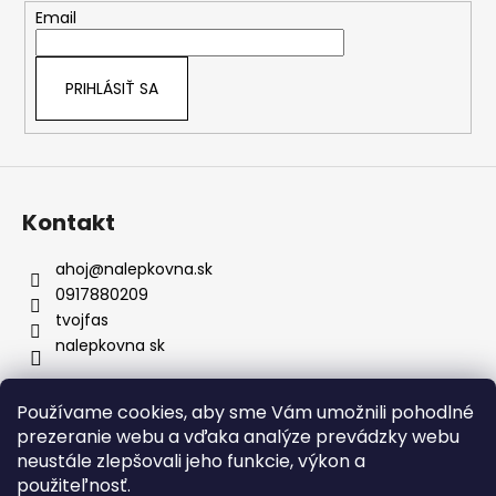
t
Email
i
e
PRIHLÁSIŤ SA
Kontakt
ahoj
@
nalepkovna.sk
0917880209
tvojfas
nalepkovna sk
Používame cookies, aby sme Vám umožnili pohodlné
Obchodné podmienky
prezeranie webu a vďaka analýze prevádzky webu
Podmienky ochrany osobných údajov
Kontakt
neustále zlepšovali jeho funkcie, výkon a
Doprava a platba
Podmienky vrátenia
Bez nálepiek
použiteľnosť.
Napíšte nám
FAQ
Nálepky na zákazku