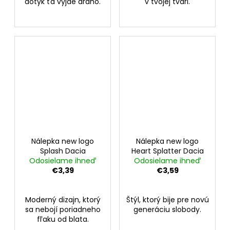
dotyk ťa vyjde draho.
v tvojej tvári.
Nálepka new logo
Nálepka new logo
Splash Dacia
Heart Splatter Dacia
Odosielame ihneď
Odosielame ihneď
€3,39
€3,59
Moderný dizajn, ktorý
Štýl, ktorý bije pre novú
sa nebojí poriadneho
generáciu slobody.
fľaku od blata.