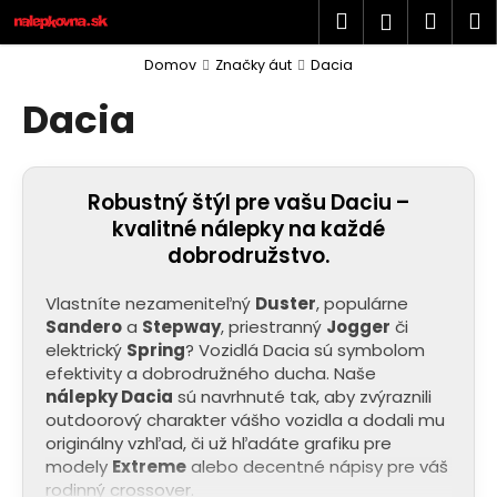
K
Prejsť
Hľadať
Náku
M
Prihlásen
na
o
obsah
Späť
Späť
košík
š
Domov
Značky áut
Dacia
í
Dacia
Č
k
o
p
Robustný štýl pre vašu Daciu –
o
kvalitné nálepky na každé
t
dobrodružstvo
.
r
e
Vlastníte nezameniteľný
Duster
, populárne
b
Sandero
a
Stepway
, priestranný
Jogger
či
u
elektrický
Spring
? Vozidlá Dacia sú symbolom
efektivity a dobrodružného ducha. Naše
j
nálepky Dacia
sú navrhnuté tak, aby zvýraznili
e
outdoorový charakter vášho vozidla a dodali mu
t
originálny vzhľad, či už hľadáte grafiku pre
e
modely
Extreme
alebo decentné nápisy pre váš
rodinný crossover.
n