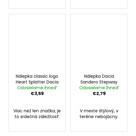
Nálepka classic logo
Nálepka Dacia
Heart Splatter Dacia
Sandero Stepway
Odosielame ihneď
Odosielame ihneď
€3,59
€2,79
Viac než len značka, je
V meste štýlový, v
to srdečná záležitosť.
teréne nebojácny.