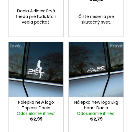
v
t
Dacia Airlines: Prvá
o
trieda pre ľudí, ktorí
Čisté riešenia pre
v
vedia počítať.
skutočný svet.
Nálepka new logo
Nálepka new logo Ekg
Topless Dacia
Heart Dacia
Odosielame ihneď
Odosielame ihneď
€2,99
€2,79