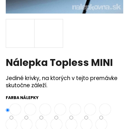
á
j
s
ť
?
Nálepka Topless MINI
HĽADAŤ
Jediné krivky, na ktorých v tejto premávke
skutočne záleží.
O
d
FARBA NÁLEPKY
p
o
r
ú