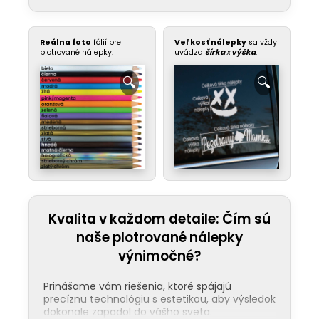
Reálna foto
fólií pre
Veľkosť nálepky
sa vždy
plotrované nálepky.
uvádza
šírka
x
výška
.
Kvalita v každom detaile: Čím sú
naše plotrované nálepky
výnimočné?
Prinášame vám riešenia, ktoré spájajú
precíznu technológiu s estetikou, aby výsledok
dokonale zapadol do vášho sveta.