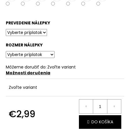
č
a
m
e
PREVEDENIE NÁLEPKY
ROZMER NÁLEPKY
Môžeme doručiť do:
Zvoľte variant
Možnosti doručenia
Zvoľte variant
€2,99
Jednotková
DO KOŠÍKA
cena: