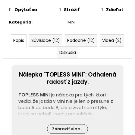
Opýtať sa
Strážiť
Zdieľať
Kategória
:
MINI
Popis
Súvisiace (12)
Podobné (12)
Videá (2)
Diskusia
Nálepka "TOPLESS MINI": Odhalená
radosť z jazdy.
TOPLESS MINI
je nálepka pre tých, ktorí
vedia, že jazda v Mini nie je len o presune z
bodu A do bodu B, ale o životnom štýle,
ktorý sa nebojí trochy provokácie.
Zobraziť viac ↓