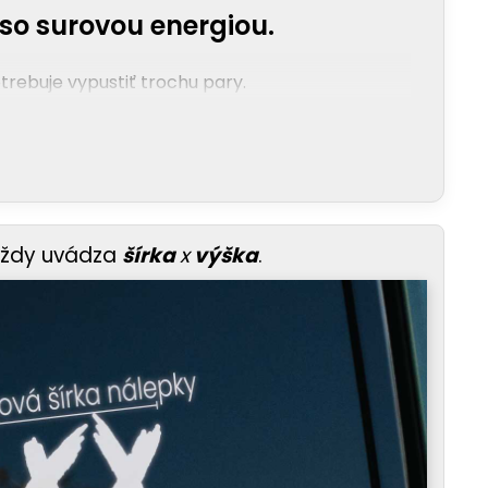
so surovou energiou.
trebuje vypustiť trochu pary.
vždy uvádza
šírka
x
výška
.
 kalužou priemernosti a zanechalo po sebe len
 nádych, ktorý kričí: „Toto nie je len nemecké
častneným, že táto estetika je podporená