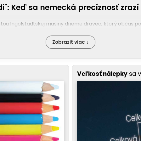
i": Keď sa nemecká precíznosť zrazí 
potou Ingolstadtskej mašiny drieme dravec, ktorý občas po
Zobraziť viac ↓
Veľkosť nálepky
sa 
u a rýchlosť. Pôsobí to, akoby tvoje Audi práve preletelo
eš vyčnievať. "Splash" dizajn dodáva tvojmu stroju umelecký
evné základy. Nápis a logo Audi pripomínajú všetkým zú