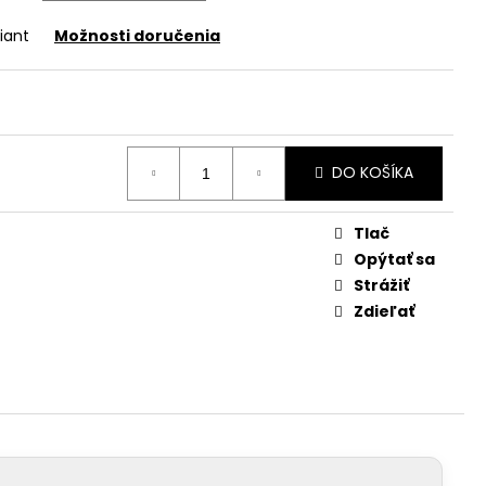
iant
Možnosti doručenia
DO KOŠÍKA
Tlač
Opýtať sa
Strážiť
Zdieľať