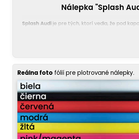
Nálepka "Splash Aud
Splash Audi
je pre tých, ktorí vedia, že pod ka
Reálna foto
fólií pre plotrované nálepky.
DYNAMIKA
– Tvar nálepky evokuje surovú energi
tento štýlový, rebelský odtlačok.
UNIKÁTNOSŤ
– Klasické logá sú fajn, ale ty chc
auto, toto je moje umelecké dielo na kolesách.“
SILA AUDI
– Uprostred vizuálneho chaosu stoja p
najlepšou inžinierskou školou na svete.