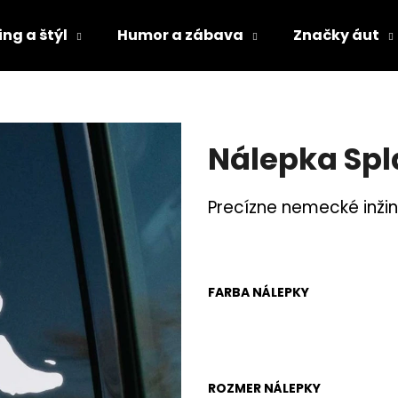
ng a štýl
Humor a zábava
Značky áut
Čo potrebujete nájsť?
Nálepka Spl
HĽADAŤ
Precízne nemecké inžin
Odporúčame
FARBA NÁLEPKY
ROZMER NÁLEPKY