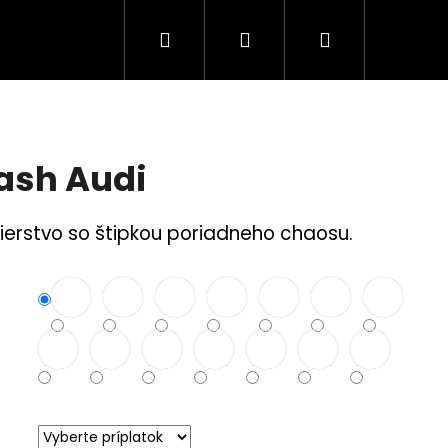
Hľadať
Prihlásenie
Nákupný
Tuning Logá
Rodina a bezpečnosť
S
košík
ash Audi
ierstvo so štipkou poriadneho chaosu.