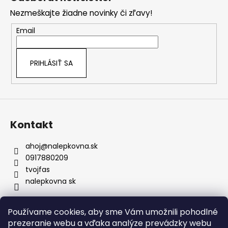
p
vonkajšie podmienky. Používame
Nezmeškajte žiadne novinky či zľavy!
ä
prémiové fólie, ktoré si dlhodobo
zachovávajú svoju kvalitu aj pri
t
Email
pravidelnej údržbe či návšteve
i
umyvárky.
e
Bezpečné doručenie:
Nálepky nikdy
PRIHLÁSIŤ SA
neprekladáme – väčšie rozmery vždy
rolujeme, čím predchádzame
akémukoľvek poškodeniu materiálu.
Prenoska je samozrejmosť:
Každú
nálepku dodávame s kvalitnou
prenosovou fóliou pre presné
Kontakt
umiestnenie a profesionálny výsledok.
ahoj
@
nalepkovna.sk
0917880209
tvojfas
nalepkovna sk
Používame cookies, aby sme Vám umožnili pohodlné
Obchodné podmienky
prezeranie webu a vďaka analýze prevádzky webu