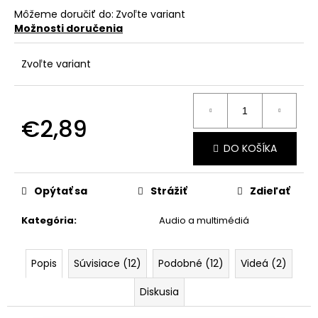
č
Môžeme doručiť do:
Zvoľte variant
a
Možnosti doručenia
m
e
Zvoľte variant
€2,89
Jednotková
DO KOŠÍKA
cena:
Opýtať sa
Strážiť
Zdieľať
Kategória
:
Audio a multimédiá
Popis
Súvisiace (12)
Podobné (12)
Videá (2)
Diskusia