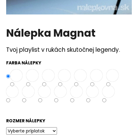
á
j
s
Nálepka Magnat
ť
?
Tvoj playlist v rukách skutočnej legendy.
FARBA NÁLEPKY
HĽADAŤ
O
d
p
o
ROZMER NÁLEPKY
r
ú