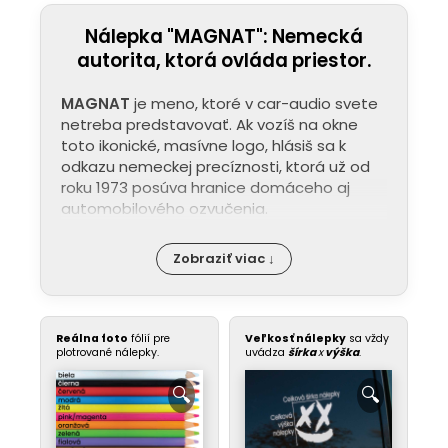
Nálepka "MAGNAT": Nemecká
autorita, ktorá ovláda priestor.
MAGNAT
je meno, ktoré v car-audio svete
netreba predstavovať. Ak vozíš na okne
toto ikonické, masívne logo, hlásiš sa k
odkazu nemeckej precíznosti, ktorá už od
roku 1973 posúva hranice domáceho aj
automobilového ozvučenia.
Zobraziť viac ↓
Reálna foto
fólií pre
Veľkosť nálepky
sa vždy
plotrované nálepky.
uvádza
šírka
x
výška
.