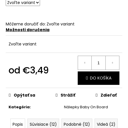
č
a
m
e
Môžeme doručiť do:
Zvoľte variant
Možnosti doručenia
Zvoľte variant
od
€3,49
Jednotková
DO KOŠÍKA
cena:
Opýtať sa
Strážiť
Zdieľať
Kategória
:
Nálepky Baby On Board
Popis
Súvisiace (12)
Podobné (12)
Videá (2)