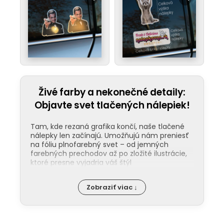
Živé farby a nekonečné detaily:
Objavte svet tlačených nálepiek!
Tam, kde rezaná grafika končí, naše tlačené
nálepky len začínajú. Umožňujú nám preniesť
na fóliu plnofarebný svet – od jemných
farebných prechodov až po zložité ilustrácie,
ktoré presne vyjadria váš štýl
Odolnosť pod ochranou laminácie:
Zobraziť viac ↓
PRIORITY
– Dávaš jasne najavo, že
Kľúčom k dlhej životnosti našich nálepiek
bezpečnosť tvojej posádky je nadradená
je ochranná laminácia. Tá funguje ako
všetkým ponáhľajúcim sa manažérom v
štít proti UV žiareniu, mechanickému
čiernych sedanoch.
poškodeniu a chémii v umyvárkach. Na