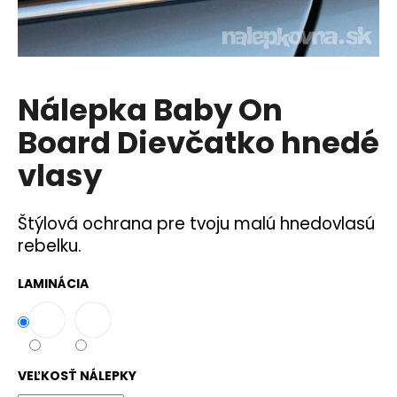
á
j
s
ť
Nálepka Baby On
?
Board Dievčatko hnedé
vlasy
HĽADAŤ
Štýlová ochrana pre tvoju malú hnedovlasú
rebelku.
O
LAMINÁCIA
d
p
o
r
VEĽKOSŤ NÁLEPKY
ú