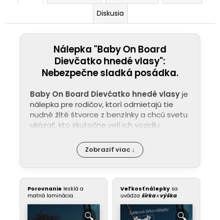
Diskusia
Nálepka "Baby On Board
Dievčatko hnedé vlasy":
Nebezpečne sladká posádka.
Baby On Board Dievčatko hnedé vlasy
je
nálepka pre rodičov, ktorí odmietajú tie
nudné žlté štvorce z benzínky a chcú svetu
ukázať, kto skutočne velí ich vozidlu.
Zobraziť viac ↓
Porovnanie
lesklá a
Veľkosť nálepky
sa
matná laminácia.
uvádza
šírka
x
výška
.