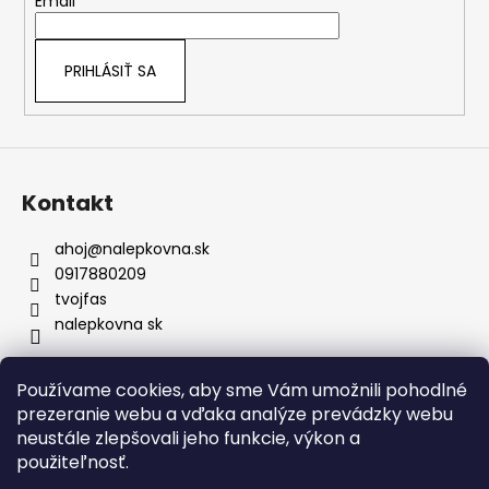
t
Email
pravidelnej údržbe či návšteve
i
umyvárky.
e
Bezpečné doručenie:
Nálepky nikdy
PRIHLÁSIŤ SA
neprekladáme – väčšie rozmery vždy
rolujeme, čím predchádzame
akémukoľvek poškodeniu materiálu.
Prenoska je samozrejmosť:
Každú
nálepku dodávame s kvalitnou
prenosovou fóliou pre presné
Kontakt
umiestnenie a profesionálny výsledok.
ahoj
@
nalepkovna.sk
0917880209
tvojfas
nalepkovna sk
Používame cookies, aby sme Vám umožnili pohodlné
Obchodné podmienky
prezeranie webu a vďaka analýze prevádzky webu
Podmienky ochrany osobných údajov
Kontakt
neustále zlepšovali jeho funkcie, výkon a
Doprava a platba
Podmienky vrátenia
Bez nálepiek
použiteľnosť.
Napíšte nám
FAQ
Nálepky na zákazku