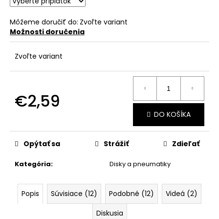
č
a
m
Môžeme doručiť do:
Zvoľte variant
Možnosti doručenia
e
Zvoľte variant
€2,59
Jednotková
DO KOŠÍKA
cena:
Opýtať sa
Strážiť
Zdieľať
Kategória
:
Disky a pneumatiky
Popis
Súvisiace (12)
Podobné (12)
Videá (2)
Diskusia