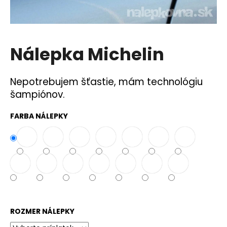
á
j
s
Nálepka Michelin
ť
?
Nepotrebujem šťastie, mám technológiu
šampiónov.
FARBA NÁLEPKY
HĽADAŤ
O
d
p
o
r
ROZMER NÁLEPKY
ú