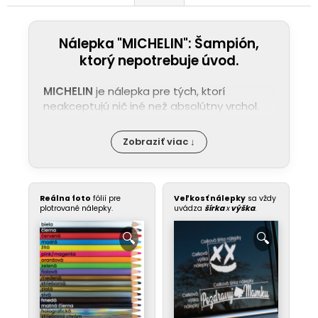
Nálepka "MICHELIN": Šampión,
ktorý nepotrebuje úvod.
MICHELIN
je nálepka pre tých, ktorí
neakceptujú nič iné než absolútny vrchol.
Zobraziť viac ↓
Reálna foto
fólií pre
Veľkosť nálepky
sa vždy
plotrované nálepky.
uvádza
šírka
x
výška
.