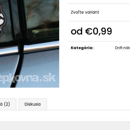
Zvoľte variant
od
€0,99
Jednotková
cena:
Kategória
:
Drift ná
á (2)
Diskusia