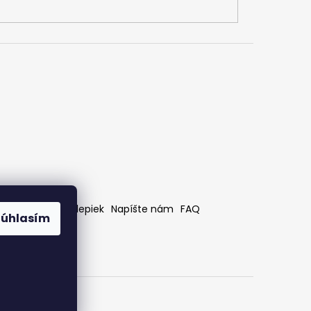
rátenia
Bez nálepiek
Napíšte nám
FAQ
Súhlasím