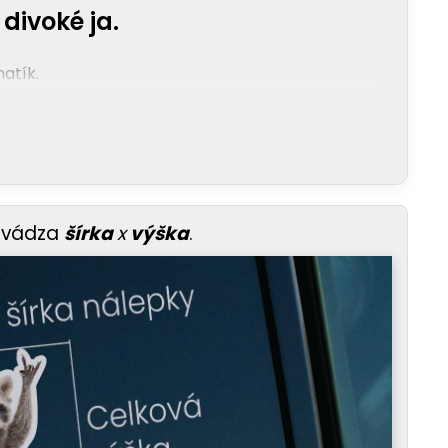
divoké ja.
atík.
uvádza
šírka
x
výška
.