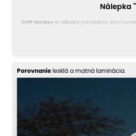
Nálepka "
Drift Monkey
je nálepka pre jazdcov, ktorí vyme
Porovnanie
lesklá a matná laminácia.