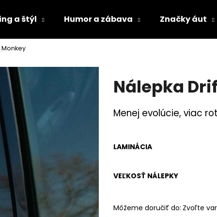
ng a štýl
Humor a zábava
Značky áut
t Monkey
Čo potrebujete nájsť?
Nálepka Dri
HĽADAŤ
Menej evolúcie, viac ro
Odporúčame
LAMINÁCIA
VEĽKOSŤ NÁLEPKY
Môžeme doručiť do:
Zvoľte var