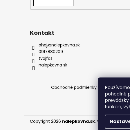
podmienkach a pomôžeme vám s výbero
Kontakt
ahoj
@
nalepkovna.sk
0917880209
tvojfas
nalepkovna sk
Používame 
Obchodné podmienky
Podmienky och
pohodlné p
prevádzky 
funkcie, vý
Nastave
Copyright 2026
nalepkovna.sk
. Všetky práva v