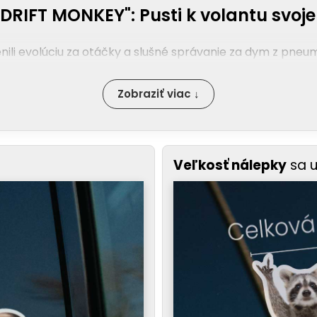
DRIFT MONKEY": Pusti k volantu svoje 
nili evolúciu za otáčky a slušné správanie za dym z pneum
Zobraziť viac ↓
Veľkosť nálepky
sa 