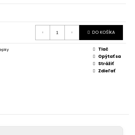
DO KOŠÍKA
Tlač
lepky
Opýtať sa
Strážiť
Zdieľať