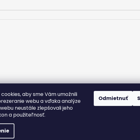
m.
cookies, aby sme Vám umožnili
rany osobných údajov
Kontakt
Doprava a platba
Podmienky v
Odmietnuť
Nálepky na zákazku
rezeranie webu a vďaka analýze
webu neustále zlepšovali jeho
kon a použiteľnosť.
nie
yhradené.