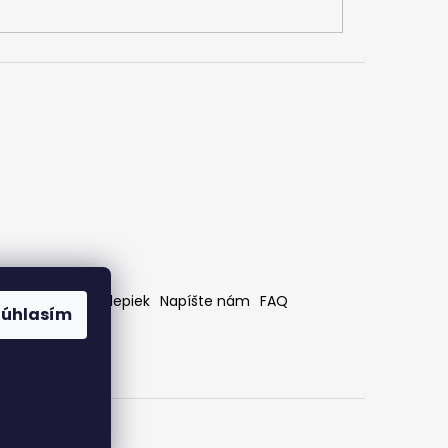
rátenia
Bez nálepiek
Napíšte nám
FAQ
Súhlasím