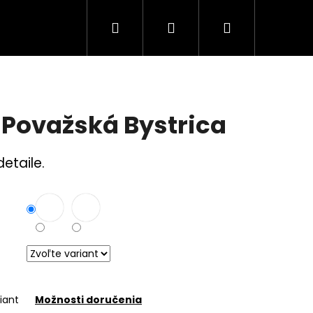
Hľadať
Prihlásenie
Nákupný
Tuning Logá
Rodina a bezpečnosť
S
košík
 Považská Bystrica
etaile.
iant
Možnosti doručenia