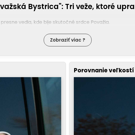
važská Bystrica": Tri veže, ktoré upr
 presne vedia, kde bije skutočné srdce Považia.
Zobraziť viac ?
Porovnanie veľkostí