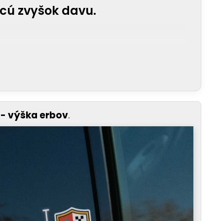
acú zvyšok davu.
 - výška erbov
.