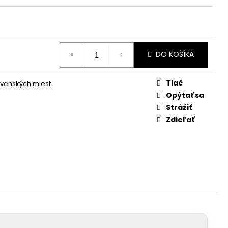
DO KOŠÍKA
Tlač
ovenských miest
Opýtať sa
Strážiť
Zdieľať