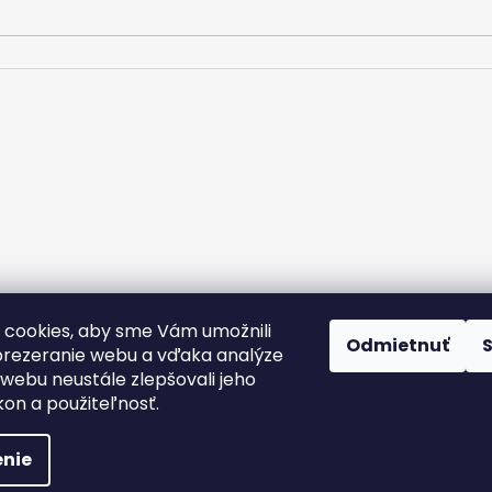
m.
cookies, aby sme Vám umožnili
rany osobných údajov
Kontakt
Doprava a platba
Podmienky v
Odmietnuť
Nálepky na zákazku
rezeranie webu a vďaka analýze
webu neustále zlepšovali jeho
kon a použiteľnosť.
nie
yhradené.