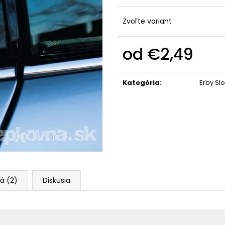
Zvoľte variant
od
€2,49
Jednotková
cena:
Kategória
:
Erby Sl
á (2)
Diskusia