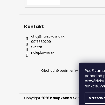
podmienkach a pomôžeme vám s výbero
Kontakt
ahoj
@
nalepkovna.sk
0917880209
tvojfas
nalepkovna sk
Používame 
Obchodné podmienky
Podmienky och
pohodlné p
prevádzky 
funkcie, vý
Nastave
Copyright 2026
nalepkovna.sk
. Všetky práva v