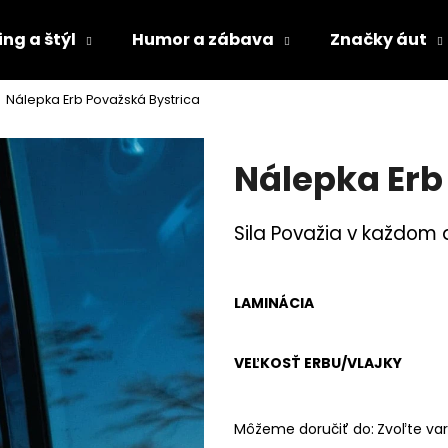
ng a štýl
Humor a zábava
Značky áut
Nálepka Erb Považská Bystrica
Čo potrebujete nájsť?
Nálepka Erb
HĽADAŤ
Sila Považia v každom d
Odporúčame
LAMINÁCIA
VEĽKOSŤ ERBU/VLAJKY
Môžeme doručiť do:
Zvoľte var