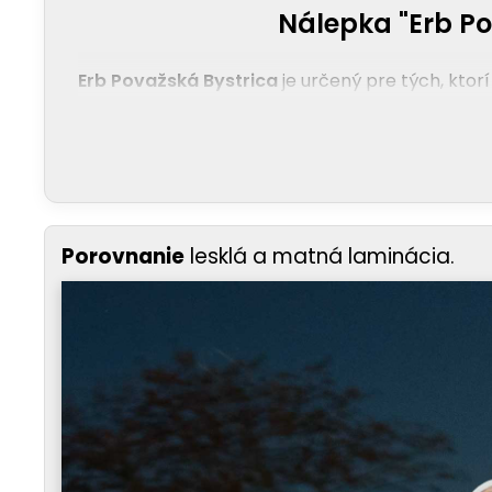
Nálepka "Erb Po
Erb Považská Bystrica
je určený pre tých, ktorí
Porovnanie
lesklá a matná laminácia.