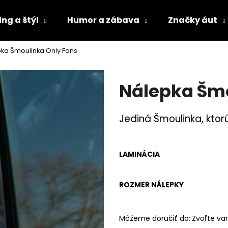
ng a štýl
Humor a zábava
Značky áut
ka Šmoulinka Only Fans
Čo potrebujete nájsť?
Nálepka Šmo
HĽADAŤ
Jediná Šmoulinka, ktorú
Odporúčame
LAMINÁCIA
ROZMER NÁLEPKY
Môžeme doručiť do:
Zvoľte var