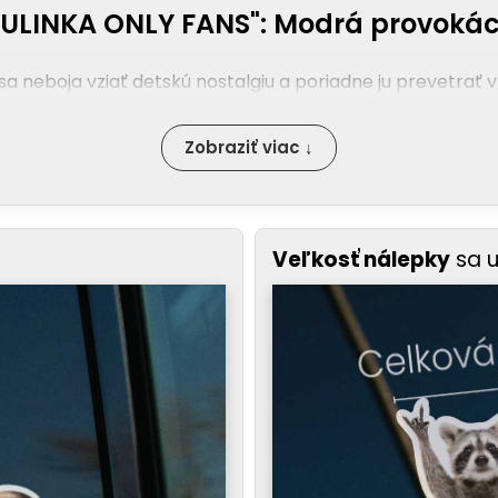
LINKA ONLY FANS": Modrá provokácia 
 sa neboja vziať detskú nostalgiu a poriadne ju prevetrať 
Zobraziť viac ↓
Veľkosť nálepky
sa 
asickej rozprávkovej postavy s fenoménom moderných plat
rom aplikovať na čokoľvek.
oulinku ako milú postavičku. Vidieť ju v tomto kontexte 
 vzhľad tvojho auta.