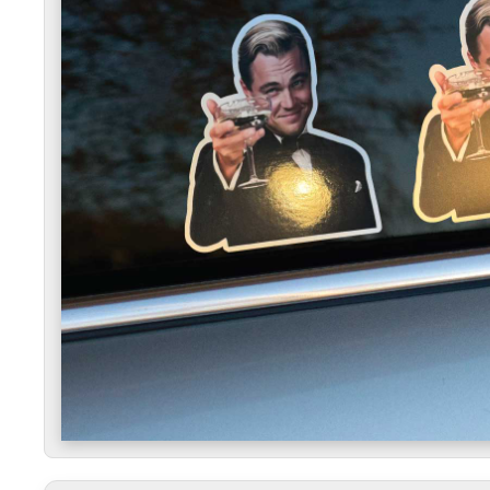
ODVAHA BYŤ INÝ
– Táto nálepka nie je pre každé
hrane") robí život zaujímavejším.