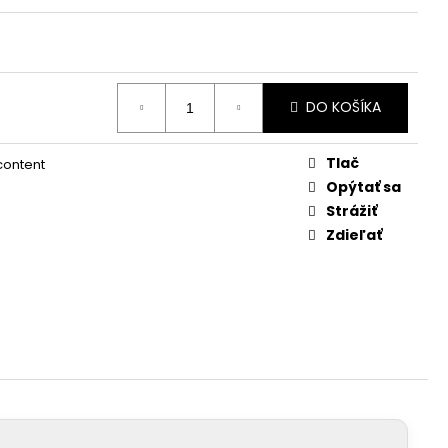
DO KOŠÍKA
Tlač
 content
Opýtať sa
Strážiť
Zdieľať