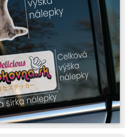
okáciu a vie, že kúsok humoru (aj toho "na