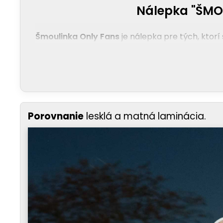
Nálepka "ŠMOU
Šmoulinka Only Fans
je nálepka pre tých, ktorí
Porovnanie
lesklá a matná laminácia.
SARKASTICKÝ POHĽAD NA TRENDY
– Spojenie kl
prehľad o internetovej kultúre a vieš ju s humo
NEČAKANÁ KONTRASTNOSŤ
– Všetci poznáme Šm
na oči. Je to perfektný spôsob, ako rozbiť nudný