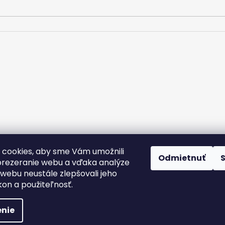
m.
cookies, aby sme Vám umožnili
rany osobných údajov
Kontakt
Doprava a platba
Podmienky v
Odmietnuť
Nálepky na zákazku
rezeranie webu a vďaka analýze
webu neustále zlepšovali jeho
kon a použiteľnosť.
nie
yhradené.