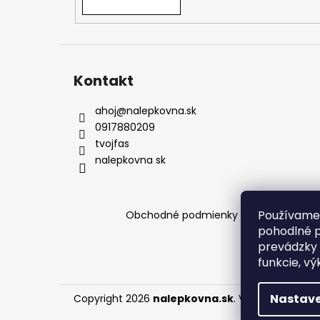
podmienkach a pomôžeme vám s výbero
Kontakt
ahoj
@
nalepkovna.sk
0917880209
tvojfas
nalepkovna sk
Používame 
Obchodné podmienky
Podmienky och
pohodlné p
prevádzky 
funkcie, vý
Nastave
Copyright 2026
nalepkovna.sk
. Všetky práva v