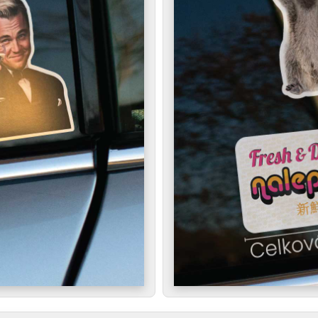
ho. Vyberá si ju vodič, ktorý má sebavedomie, miluje prov