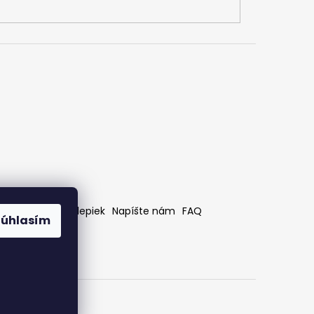
rátenia
Bez nálepiek
Napíšte nám
FAQ
Súhlasím