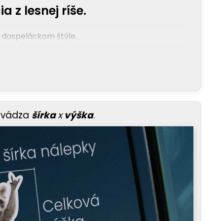
z lesnej ríše.
v dospeláckom štýle.
uvádza
šírka
x
výška
.
foriem je čistá irónia. Ukazuješ, že máš
vytvára vizuálny šok, ktorý funguje ako magnet