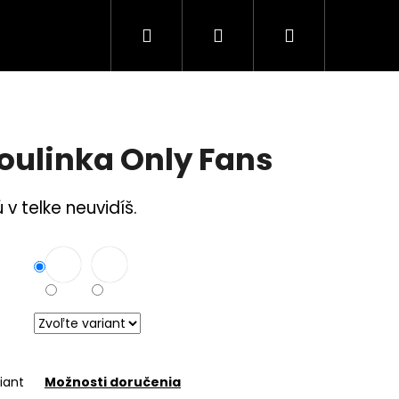
Hľadať
Prihlásenie
Nákupný
Tuning Logá
Rodina a bezpečnosť
S
košík
ulinka Only Fans
 v telke neuvidíš.
iant
Možnosti doručenia