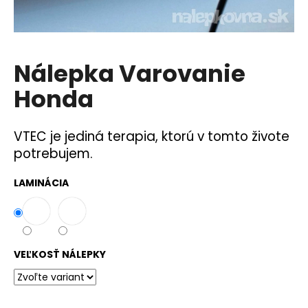
á
j
s
Nálepka Varovanie
ť
?
Honda
VTEC je jediná terapia, ktorú v tomto živote
potrebujem.
HĽADAŤ
LAMINÁCIA
O
d
p
VEĽKOSŤ NÁLEPKY
o
r
ú