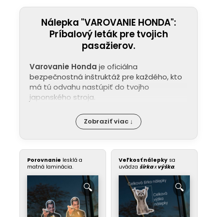
Nálepka "VAROVANIE HONDA":
Príbalový leták pre tvojich
pasažierov.
Varovanie Honda
je oficiálna
bezpečnostná inštruktáž pre každého, kto
má tú odvahu nastúpiť do tvojho
japonského stroja.
Zobraziť viac ↓
Porovnanie
lesklá a
Veľkosť nálepky
sa
matná laminácia.
uvádza
šírka
x
výška
.