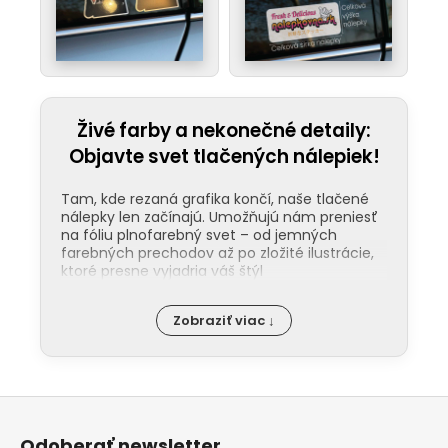
Živé farby a nekonečné detaily:
Objavte svet tlačených nálepiek!
Tam, kde rezaná grafika končí, naše tlačené
nálepky len začínajú. Umožňujú nám preniesť
na fóliu plnofarebný svet – od jemných
farebných prechodov až po zložité ilustrácie,
ktoré presne vyjadria váš štýl
Odolnosť pod ochranou laminácie:
Zobraziť viac ↓
Kľúčom k dlhej životnosti našich nálepiek
je ochranná laminácia. Tá funguje ako
štít proti UV žiareniu, mechanickému
poškodeniu a chémii v umyvárkach. Na
Z
rozdiel od bežných nálepiek, tie naše
nevyblednú ani po rokoch na priamom
á
slnku. Na našom YouTube kanáli vám
Odoberať newsletter