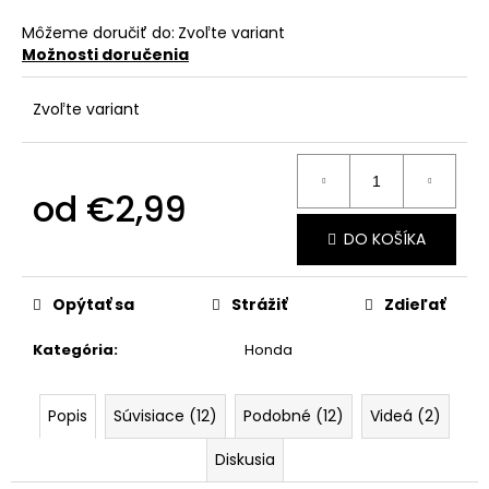
č
a
Môžeme doručiť do:
Zvoľte variant
m
Možnosti doručenia
e
Zvoľte variant
od
€2,99
Jednotková
DO KOŠÍKA
cena:
Opýtať sa
Strážiť
Zdieľať
Kategória
:
Honda
Popis
Súvisiace (12)
Podobné (12)
Videá (2)
Diskusia