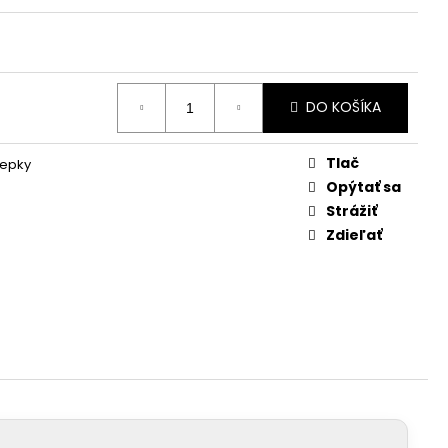
DO KOŠÍKA
Tlač
lepky
Opýtať sa
Strážiť
Zdieľať