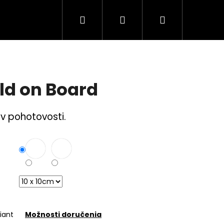
Hľadať
Prihlásenie
Nákupný
Tuning Logá
Rodina a bezpečnosť
S
košík
ld on Board
 v pohotovosti.
iant
Možnosti doručenia