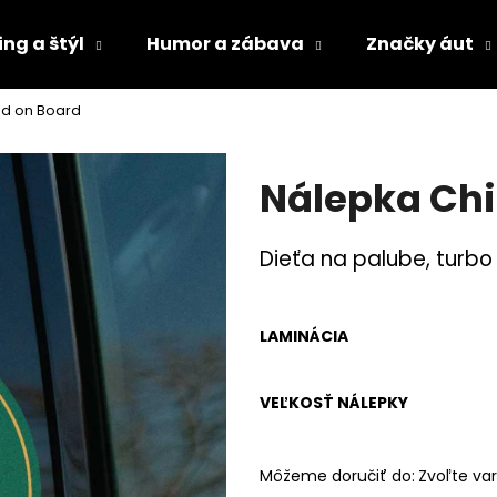
ng a štýl
Humor a zábava
Značky áut
ld on Board
Čo potrebujete nájsť?
Nálepka Chi
HĽADAŤ
Dieťa na palube, turbo
Odporúčame
LAMINÁCIA
VEĽKOSŤ NÁLEPKY
Môžeme doručiť do:
Zvoľte var