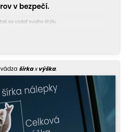
rov v bezpečí.
š sa vzdať svojho štýlu.
uvádza
šírka
x
výška
.