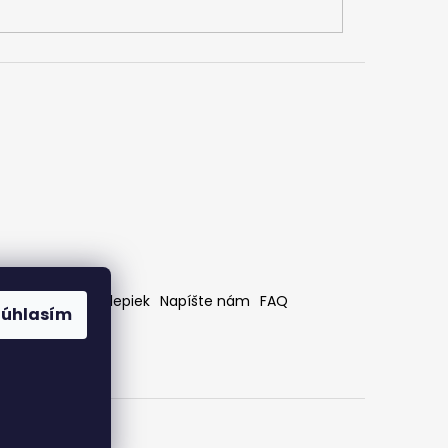
rátenia
Bez nálepiek
Napíšte nám
FAQ
Súhlasím