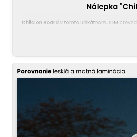
Nálepka "Chil
Child on Board
v tomto unikátnom JDM prevedení
Porovnanie
lesklá a matná laminácia.