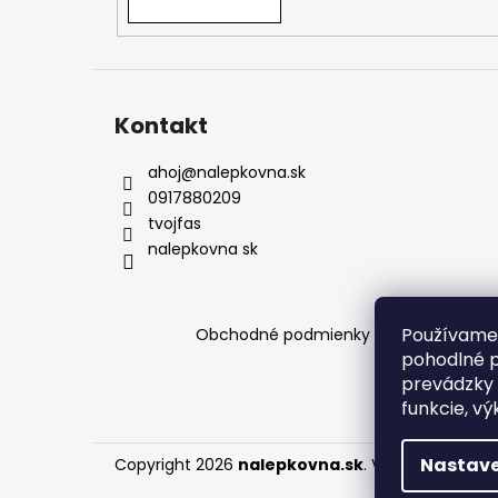
podmienkach a pomôžeme vám s výbero
Kontakt
ahoj
@
nalepkovna.sk
0917880209
tvojfas
nalepkovna sk
Používame 
Obchodné podmienky
Podmienky och
pohodlné p
prevádzky 
funkcie, vý
Nastave
Copyright 2026
nalepkovna.sk
. Všetky práva v