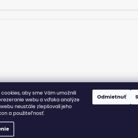
m.
cookies, aby sme Vám umožnili
rany osobných údajov
Kontakt
Doprava a platba
Podmienky v
Odmietnuť
Nálepky na zákazku
rezeranie webu a vďaka analýze
webu neustále zlepšovali jeho
kon a použiteľnosť.
nie
yhradené.