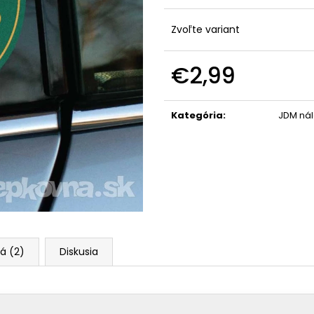
Zvoľte variant
€2,99
Jednotková
cena:
Kategória
:
JDM ná
á (2)
Diskusia