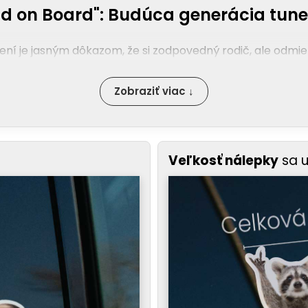
d on Board": Budúca generácia tune
 je jasným dôkazom, že si zodpovedný rodič, ale odmieta
Zobraziť viac ↓
Veľkosť nálepky
sa 