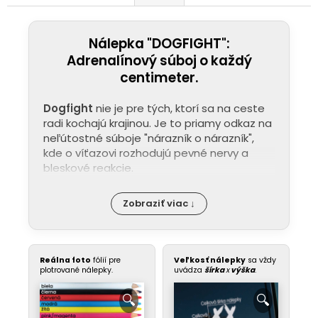
Nálepka "DOGFIGHT":
Adrenalínový súboj o každý
centimeter.
Dogfight
nie je pre tých, ktorí sa na ceste
radi kochajú krajinou. Je to priamy odkaz na
neľútostné súboje "nárazník o nárazník",
kde o víťazovi rozhodujú pevné nervy a
bleskové reakcie.
Zobraziť viac ↓
Reálna foto
fólií pre
Veľkosť nálepky
sa vždy
plotrované nálepky.
uvádza
šírka
x
výška
.