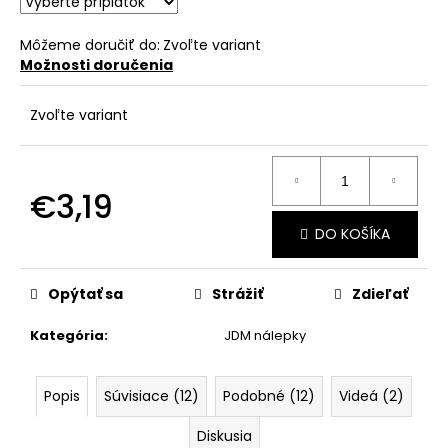
č
a
m
Môžeme doručiť do:
Zvoľte variant
Možnosti doručenia
e
Zvoľte variant
€3,19
Jednotková
DO KOŠÍKA
cena:
Opýtať sa
Strážiť
Zdieľať
Kategória
:
JDM nálepky
Popis
Súvisiace (12)
Podobné (12)
Videá (2)
Diskusia