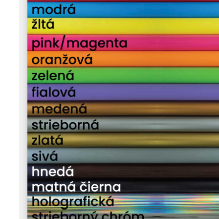
technika, ktorá prežije aj samotné plechy.
SEBAVEDOMÝ SARKAZMUS
- Hrdza na japonskom 
plachiet všetkým rýpalom na pumpách aj zrazo
IKONICKÁ GRAFIKA
- Spojenie tradičného japon
všetkých, čo vedia, čo skratka JDM skutočne z