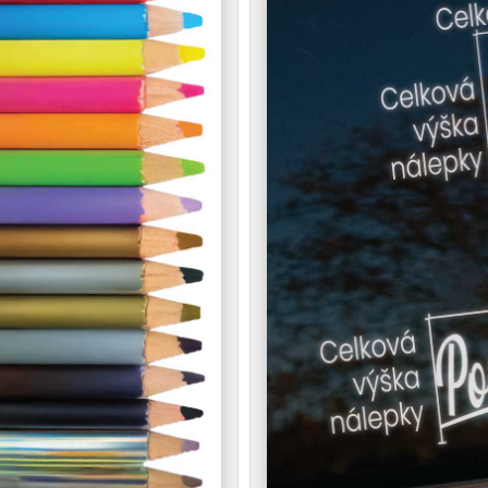
aute u nás nie je tajomstvom, ale s touto nálepkou z nej 
ch.
ského motívu a agresívneho fontu vytvára perfektný kont
namená.