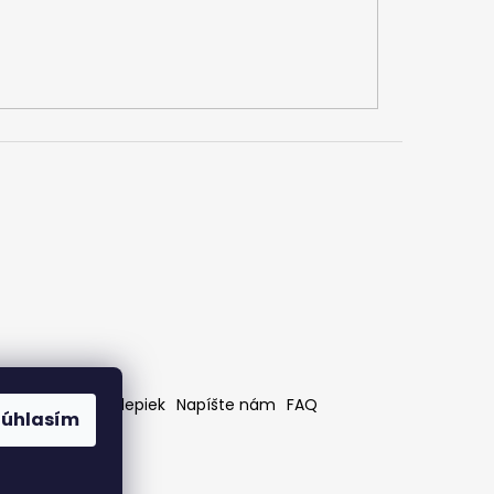
rátenia
Bez nálepiek
Napíšte nám
FAQ
Súhlasím