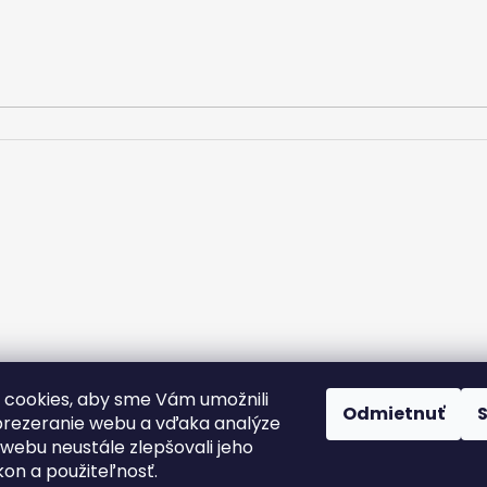
cookies, aby sme Vám umožnili
rany osobných údajov
Kontakt
Doprava a platba
Podmienky v
Odmietnuť
Nálepky na zákazku
rezeranie webu a vďaka analýze
webu neustále zlepšovali jeho
kon a použiteľnosť.