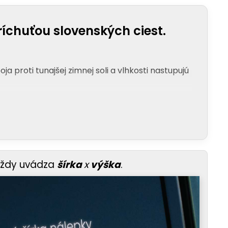
íchuťou slovenských ciest.
a proti tunajšej zimnej soli a vlhkosti nastupujú
vždy uvádza
šírka
x
výška
.
eď vie, že pod kapotou sa ukrýva nesmrteľná