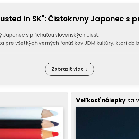
sted in SK": Čistokrvný Japonec s pr
ý Japonec s príchuťou slovenských ciest.
a pre všetkých verných fanúšikov JDM kultúry, ktorí do boj
Zobraziť viac ↓
Veľkosť nálepky
sa 
 poctivej japonskej inžinierskej škole. Každý nadšenec hn