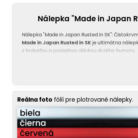
Nálepka "Made in Japan Ru
Nálepka "Made in Japan Rusted in SK": Čistokrvn
Made in Japan Rusted in SK
je ultimátna nálepk
s hrdosťou a poriadnou dávkou drzého humoru.
Reálna foto
fólií pre plotrované nálepky.
ČISTOKRVNÝ PÔVOD
- Jasne deklaruješ lásku k