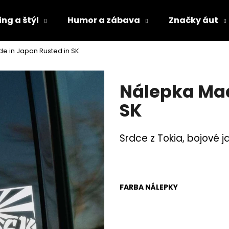
ng a štýl
Humor a zábava
Značky áut
e in Japan Rusted in SK
Čo potrebujete nájsť?
Nálepka Mad
HĽADAŤ
SK
Srdce z Tokia, bojové j
Odporúčame
FARBA NÁLEPKY