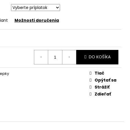
iant
Možnosti doručenia
DO KOŠÍKA
Tlač
lepky
Opýtať sa
Strážiť
Zdieľať