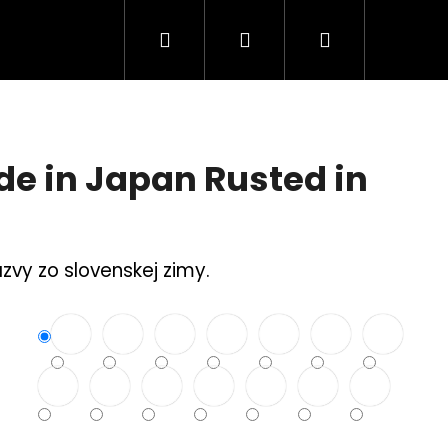
Hľadať
Prihlásenie
Nákupný
Tuning Logá
Rodina a bezpečnosť
S
košík
e in Japan Rusted in
azvy zo slovenskej zimy.