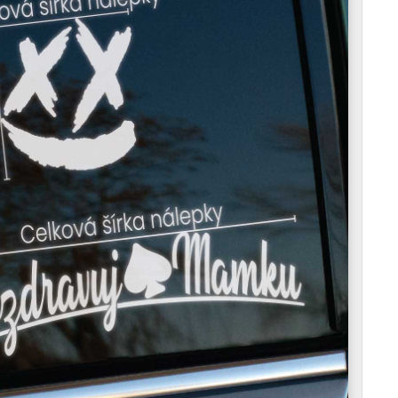
robíš rešpektovanú bojovú jazvu. Berieš vietor z
rast, ktorý okamžite pritiahne pohľady