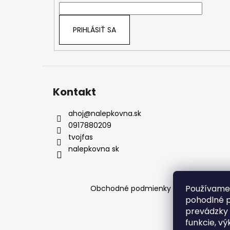
i
e
PRIHLÁSIŤ SA
Kontakt
ahoj
@
nalepkovna.sk
0917880209
tvojfas
nalepkovna sk
Používame 
Obchodné podmienky
Podmienky och
pohodlné p
prevádzky 
funkcie, vý