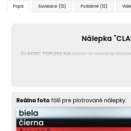
Popis
Súvisiace (12)
Podobné (12)
Vide
Nálepka "CLAS
CLASSIC TOPLESS KIA
stavia na overenej klasike
Reálna foto
fólií pre plotrované nálepky.