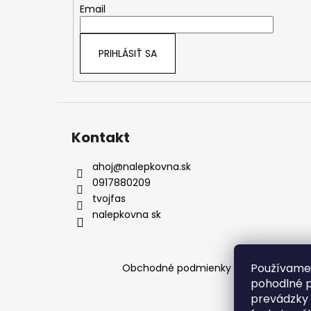
t
Email
i
e
PRIHLÁSIŤ SA
Kontakt
ahoj
@
nalepkovna.sk
0917880209
tvojfas
nalepkovna sk
Používame 
Obchodné podmienky
Podmienky och
pohodlné p
prevádzky 