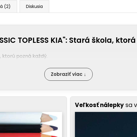
á (2)
Diskusia
SIC TOPLESS KIA": Stará škola, ktorá 
, ktorú pozná každý.
Zobraziť viac ↓
Veľkosť nálepky
sa 