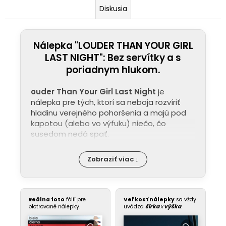
Diskusia
Nálepka "LOUDER THAN YOUR GIRL
LAST NIGHT": Bez servítky a s
poriadnym hlukom.
ouder Than Your Girl Last Night
je
nálepka pre tých, ktorí sa neboja rozvíriť
hladinu verejného pohoršenia a majú pod
kapotou (alebo vo výfuku) niečo, čo
susedom nedá spať.
Zobraziť viac ↓
Reálna foto
fólií pre
Veľkosť nálepky
sa vždy
plotrované nálepky.
uvádza
šírka
x
výška
.