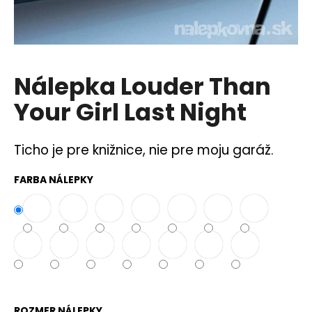
á
j
s
ť
Nálepka Louder Than
?
Your Girl Last Night
Ticho je pre knižnice, nie pre moju garáž.
HĽADAŤ
FARBA NÁLEPKY
O
d
p
o
r
ú
ROZMER NÁLEPKY