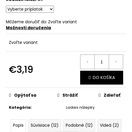
č
a
m
e
Môžeme doručiť do:
Zvoľte variant
Možnosti doručenia
Zvoľte variant
€3,19
Jednotková
DO KOŠÍKA
cena:
Opýtať sa
Strážiť
Zdieľať
Kategória
:
Ladies nálepky
Popis
Súvisiace (12)
Podobné (12)
Videá (2)