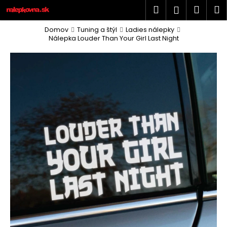
K
Prejsť
Hľadať
Náku
M
Prihlásen
na
o
obsah
Späť
Späť
košík
š
Domov
Tuning a štýl
Ladies nálepky
Nálepka Louder Than Your Girl Last Night
í
Č
k
o
p
o
t
r
e
b
u
j
e
t
e
n