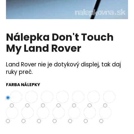
á
j
s
ť
Nálepka Don't Touch
?
My Land Rover
Land Rover nie je dotykový displej, tak daj
HĽADAŤ
ruky preč.
FARBA NÁLEPKY
O
d
p
o
r
ú