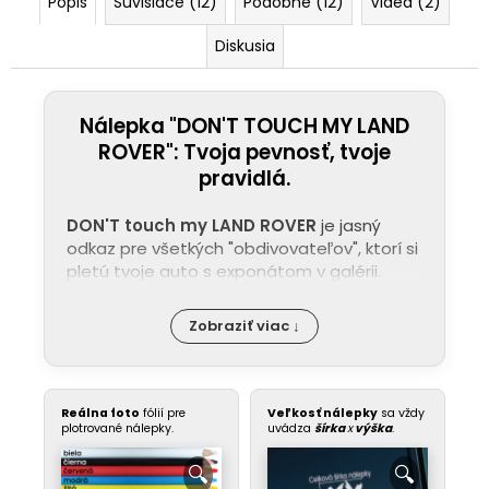
Popis
Súvisiace (12)
Podobné (12)
Videá (2)
Diskusia
Nálepka "DON'T TOUCH MY LAND
ROVER": Tvoja pevnosť, tvoje
pravidlá.
DON'T touch my LAND ROVER
je jasný
odkaz pre všetkých "obdivovateľov", ktorí si
pletú tvoje auto s exponátom v galérii.
Zobraziť viac ↓
Reálna foto
fólií pre
Veľkosť nálepky
sa vždy
plotrované nálepky.
uvádza
šírka
x
výška
.