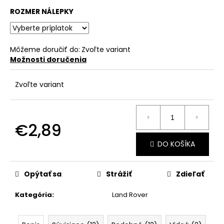
č
a
ROZMER NÁLEPKY
m
e
Môžeme doručiť do:
Zvoľte variant
Možnosti doručenia
Zvoľte variant
€2,89
Jednotková
DO KOŠÍKA
cena:
Opýtať sa
Strážiť
Zdieľať
Kategória
:
Land Rover