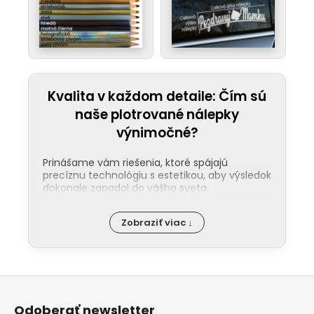
Kvalita v každom detaile: Čím sú
naše plotrované nálepky
výnimočné?
Prinášame vám riešenia, ktoré spájajú
precíznu technológiu s estetikou, aby výsledok
dokonale zapadol do vášho sveta.
Jednoduchá aplikácia:
Nalepenie
Zobraziť viac ↓
našej nálepky zvládne každý. Ku každej
objednávke pribaľujeme podrobný
návod a pre tých, ktorí uprednostňujú
video, máme pripraveného pútavého
Z
sprievodcu na našom
YouTube
.
á
Maximálna odolnosť:
Naše plotrované
Odoberať newsletter
nálepky sú pripravené na náročné