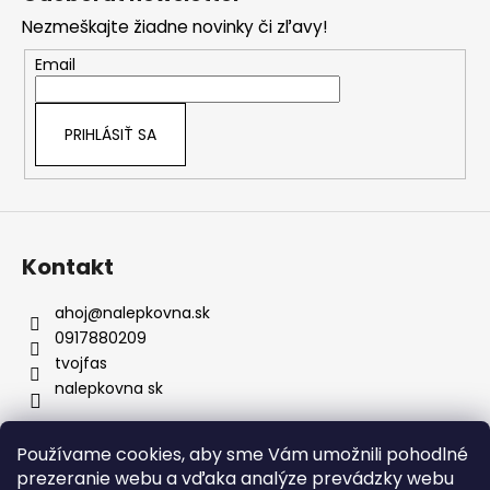
p
vonkajšie podmienky. Používame
Nezmeškajte žiadne novinky či zľavy!
ä
prémiové fólie, ktoré si dlhodobo
zachovávajú svoju kvalitu aj pri
t
Email
pravidelnej údržbe či návšteve
i
umyvárky.
e
Bezpečné doručenie:
Nálepky nikdy
PRIHLÁSIŤ SA
neprekladáme – väčšie rozmery vždy
rolujeme, čím predchádzame
akémukoľvek poškodeniu materiálu.
Prenoska je samozrejmosť:
Každú
nálepku dodávame s kvalitnou
prenosovou fóliou pre presné
Kontakt
umiestnenie a profesionálny výsledok.
ahoj
@
nalepkovna.sk
0917880209
tvojfas
nalepkovna sk
Používame cookies, aby sme Vám umožnili pohodlné
Obchodné podmienky
prezeranie webu a vďaka analýze prevádzky webu