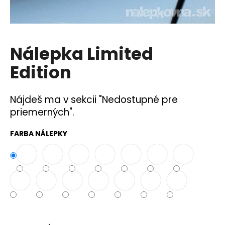
á
j
s
Nálepka Limited
ť
?
Edition
Nájdeš ma v sekcii "Nedostupné pre
priemerných".
HĽADAŤ
FARBA NÁLEPKY
O
d
p
o
r
ú