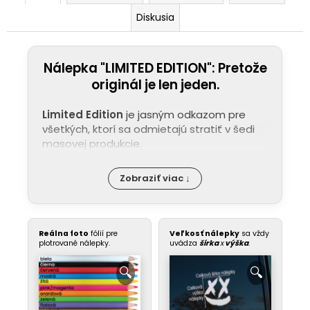
Diskusia
Nálepka "LIMITED EDITION": Pretože
originál je len jeden.
Limited Edition
je jasným odkazom pre
všetkých, ktorí sa odmietajú stratiť v šedi
masovej produkcie.
Zobraziť viac ↓
Reálna foto
fólií pre
Veľkosť nálepky
sa vždy
plotrované nálepky.
uvádza
šírka
x
výška
.