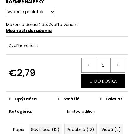
č
ROZMER NÁLEPKY
a
m
e
Môžeme doručiť do:
Zvoľte variant
Možnosti doručenia
Zvoľte variant
€2,79
Jednotková
DO KOŠÍKA
cena:
Opýtať sa
Strážiť
Zdieľať
Kategória
:
Limited edition
Popis
Súvisiace (12)
Podobné (12)
Videá (2)