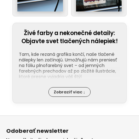
Živé farby a nekonečné detaily:
Objavte svet tlačených nálepiek!
Tam, kde rezaná grafika končí, naše tlačené
nálepky len začínajú. Umožňujú nám preniesť
na fóliu plnofarebný svet – od jemných
farebných prechodov až po zložité ilustrácie,
ktoré presne vyjadria váš štýl
Odolnosť pod ochranou laminácie:
Zobraziť viac ↓
Kľúčom k dlhej životnosti našich nálepiek
je ochranná laminácia. Tá funguje ako
štít proti UV žiareniu, mechanickému
poškodeniu a chémii v umyvárkach. Na
Z
rozdiel od bežných nálepiek, tie naše
nevyblednú ani po rokoch na priamom
á
slnku. Na našom YouTube kanáli vám
Odoberať newsletter
p
ukážeme rozdiel medzi matným a