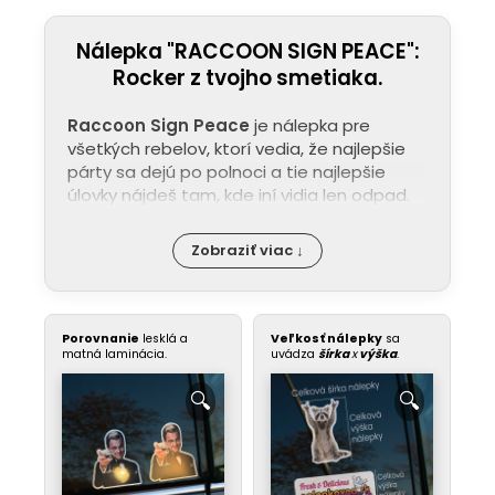
Nálepka "RACCOON SIGN PEACE":
Rocker z tvojho smetiaka.
Raccoon Sign Peace
je nálepka pre
všetkých rebelov, ktorí vedia, že najlepšie
párty sa dejú po polnoci a tie najlepšie
úlovky nájdeš tam, kde iní vidia len odpad.
Zobraziť viac ↓
Porovnanie
lesklá a
Veľkosť nálepky
sa
matná laminácia.
uvádza
šírka
x
výška
.