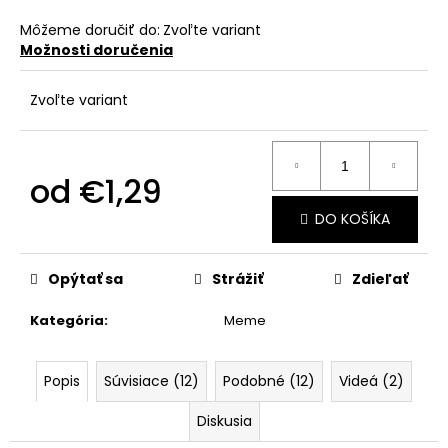
č
a
Môžeme doručiť do:
Zvoľte variant
m
Možnosti doručenia
e
Zvoľte variant
od
€1,29
Jednotková
DO KOŠÍKA
cena:
Opýtať sa
Strážiť
Zdieľať
Kategória
:
Meme
Popis
Súvisiace (12)
Podobné (12)
Videá (2)
Diskusia