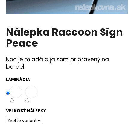
á
j
s
Nálepka Raccoon Sign
ť
?
Peace
Noc je mladá a ja som pripravený na
bordel.
HĽADAŤ
LAMINÁCIA
O
d
p
VEĽKOSŤ NÁLEPKY
o
r
ú