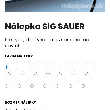
á
j
s
Nálepka SIG SAUER
ť
?
Pre tých, ktorí vedia, čo znamená mať
navrch.
FARBA NÁLEPKY
HĽADAŤ
O
d
p
o
r
ROZMER NÁLEPKY
ú