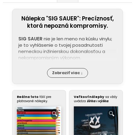
Nálepka "SIG SAUER": Precíznosť,
ktorá nepozná kompromisy.
SIG SAUER
nie je len meno na kúsku vinylu;
je to vyhlásenie o tvojej posadnutosti
nemeckou inžinierskou dokonalosťou a
nekompromisným výkonom.
Zobraziť viac ↓
Reálna foto
fólií pre
Veľkosť nálepky
sa vždy
plotrované nálepky.
uvádza
šírka
x
výška
.