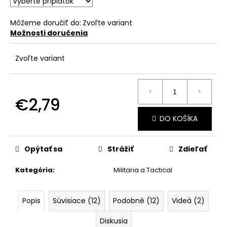
č
a
m
Môžeme doručiť do:
Zvoľte variant
Možnosti doručenia
e
Zvoľte variant
€2,79
Jednotková
DO KOŠÍKA
cena:
Opýtať sa
Strážiť
Zdieľať
Kategória
:
Militaria a Tactical
Popis
Súvisiace (12)
Podobné (12)
Videá (2)
Diskusia