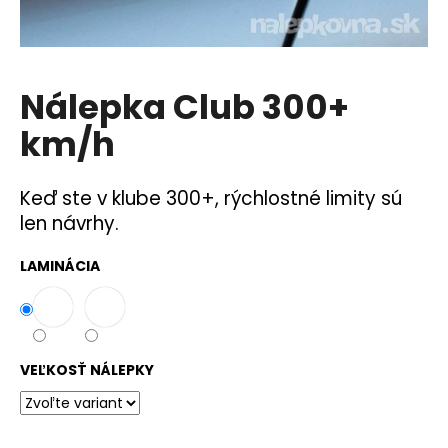
á
j
s
Nálepka Club 300+
ť
?
km/h
Keď ste v klube 300+, rýchlostné limity sú
len návrhy.
HĽADAŤ
LAMINÁCIA
O
d
p
VEĽKOSŤ NÁLEPKY
o
r
ú