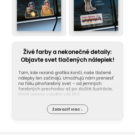
Živé farby a nekonečné detaily:
Objavte svet tlačených nálepiek!
Tam, kde rezaná grafika končí, naše tlačené
nálepky len začínajú. Umožňujú nám preniesť
na fóliu plnofarebný svet – od jemných
farebných prechodov až po zložité ilustrácie,
ktoré presne vyjadria váš štýl
Odolnosť pod ochranou laminácie:
Zobraziť viac ↓
Kľúčom k dlhej životnosti našich nálepiek
je ochranná laminácia. Tá funguje ako
štít proti UV žiareniu, mechanickému
poškodeniu a chémii v umyvárkach. Na
rozdiel od bežných nálepiek, tie naše