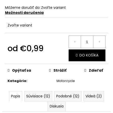
č
a
Môžeme doručiť do:
Zvoľte variant
m
Možnosti doručenia
e
Zvoľte variant
od
€0,99
Jednotková
DO KOŠÍKA
cena:
Opýtať sa
Strážiť
Zdieľať
Kategória
:
Motorcycle
Popis
Súvisiace (12)
Podobné (12)
Videá (2)
Diskusia