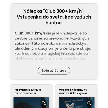
Nálepka "Club 300+ km/h":
Vstupenka do sveta, kde vzduch
hustne.
Club 300+ km/h
nie je len nálepka, je to
čestné uznanie za prekonanie fyzikálnych
zákonov. Táto nálepka s minimalistickým,
ale úderným dizajnom je určená pre stroje,
ktoré sa neboja magickej hranice, kde sa
okolitý svet mení na rozmazanú šmuhu.
Zobraziť viac ↓
Porovnanie
lesklá a
Veľkosť nálepky
sa
matná laminácia.
uvádza
šírka
x
výška
.