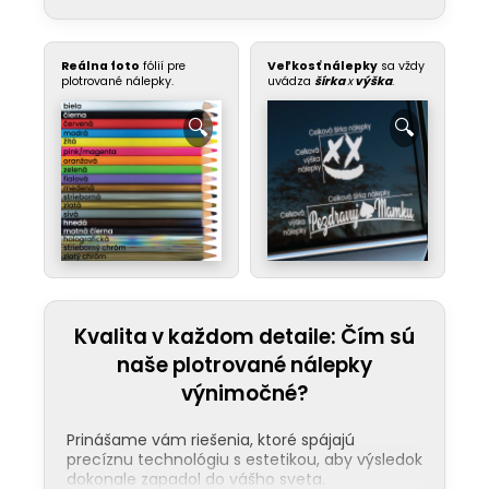
Reálna foto
fólií pre
Veľkosť nálepky
sa vždy
plotrované nálepky.
uvádza
šírka
x
výška
.
ODHODLANIE
– Tvoj prístup k šoférovaniu aj
k životu je ofenzívny. Keď sa pre niečo
rozhodneš, ideš do toho naplno a bez
Kvalita v každom detaile: Čím sú
zaváhania.
naše plotrované nálepky
HYBNÁ SILA
– Symbolizuješ nezastaviteľný
výnimočné?
progres. Brzdenie vnímaš ako stratu
tempa, ktorú si nemôžeš dovoliť, ak chceš
Prinášame vám riešenia, ktoré spájajú
zostať na čele svorky.
precíznu technológiu s estetikou, aby výsledok
dokonale zapadol do vášho sveta.
REBELSTVO
– Je to provokatívny odkaz