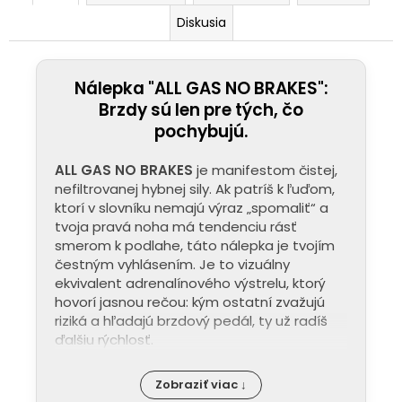
Diskusia
Nálepka "ALL GAS NO BRAKES":
Brzdy sú len pre tých, čo
pochybujú.
ALL GAS NO BRAKES
je manifestom čistej,
nefiltrovanej hybnej sily. Ak patríš k ľuďom,
ktorí v slovníku nemajú výraz „spomaliť“ a
tvoja pravá noha má tendenciu rásť
smerom k podlahe, táto nálepka je tvojím
čestným vyhlásením. Je to vizuálny
ekvivalent adrenalínového výstrelu, ktorý
hovorí jasnou rečou: kým ostatní zvažujú
riziká a hľadajú brzdový pedál, ty už radíš
ďalšiu rýchlosť.
Zobraziť viac ↓