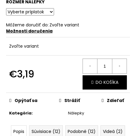
č
ROZMER NÁLEPKY
a
m
e
Môžeme doručiť do:
Zvoľte variant
Možnosti doručenia
Zvoľte variant
€3,19
Jednotková
DO KOŠÍKA
cena:
Opýtať sa
Strážiť
Zdieľať
Kategória
:
Nálepky
Popis
Súvisiace (12)
Podobné (12)
Videá (2)