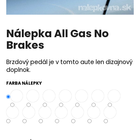
á
j
s
Nálepka All Gas No
ť
?
Brakes
Brzdový pedál je v tomto aute len dizajnový
doplnok.
HĽADAŤ
FARBA NÁLEPKY
O
d
p
o
r
ú