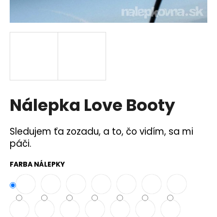
á
j
s
ť
?
Nálepka Love Booty
HĽADAŤ
Sledujem ťa zozadu, a to, čo vidím, sa mi
páči.
O
d
FARBA NÁLEPKY
p
o
r
ú