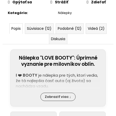
Opýtať sa
Strážiť
Zdieľať
Kategória
:
Nálepky
Popis
Súvisiace (12)
Podobné (12)
Videá (2)
Diskusia
Nálepka "LOVE BOOTY": Úprimné
vyznanie pre milovníkov oblín.
I ❤️ BOOTY
je nálepka pre tých, ktorí vedia,
že tá najlepšia časť auta (aj života) sa
nachádza vzadu.
Zobraziť viac ↓