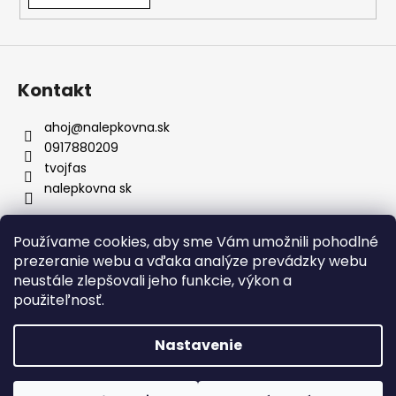
Kontakt
ahoj
@
nalepkovna.sk
0917880209
tvojfas
nalepkovna sk
Používame cookies, aby sme Vám umožnili pohodlné
Obchodné podmienky
prezeranie webu a vďaka analýze prevádzky webu
Podmienky ochrany osobných údajov
Kontakt
neustále zlepšovali jeho funkcie, výkon a
Doprava a platba
Podmienky vrátenia
Bez nálepiek
použiteľnosť.
Napíšte nám
FAQ
Nálepky na zákazku
Nastavenie