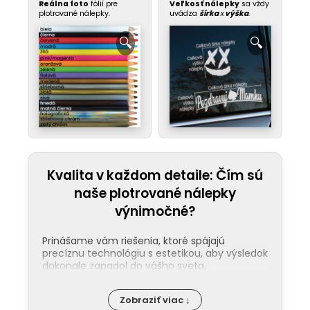
Reálna foto
fólií pre
Veľkosť nálepky
sa vždy
plotrované nálepky.
uvádza
šírka
x
výška
.
Kvalita v každom detaile: Čím sú
naše plotrované nálepky
výnimočné?
Prinášame vám riešenia, ktoré spájajú
precíznu technológiu s estetikou, aby výsledok
dokonale zapadol do vášho sveta.
Jednoduchá aplikácia:
Nalepenie
Zobraziť viac ↓
našej nálepky zvládne každý. Ku každej