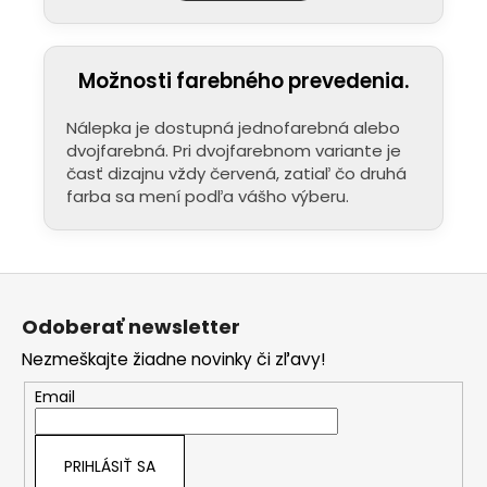
objednávke pribaľujeme podrobný
návod a pre tých, ktorí uprednostňujú
video, máme pripraveného pútavého
sprievodcu na našom
YouTube
.
Možnosti farebného prevedenia.
Maximálna odolnosť:
Naše plotrované
nálepky sú pripravené na náročné
Nálepka je dostupná jednofarebná alebo
vonkajšie podmienky. Používame
dvojfarebná. Pri dvojfarebnom variante je
prémiové fólie, ktoré si dlhodobo
časť dizajnu vždy červená, zatiaľ čo druhá
zachovávajú svoju kvalitu aj pri
farba sa mení podľa vášho výberu.
pravidelnej údržbe či návšteve
umyvárky.
Bezpečné doručenie:
Nálepky nikdy
neprekladáme – väčšie rozmery vždy
Z
rolujeme, čím predchádzame
á
akémukoľvek poškodeniu materiálu.
Odoberať newsletter
p
Prenoska je samozrejmosť:
Každú
Nezmeškajte žiadne novinky či zľavy!
nálepku dodávame s kvalitnou
ä
prenosovou fóliou pre presné
t
Email
umiestnenie a profesionálny výsledok.
i
e
PRIHLÁSIŤ SA