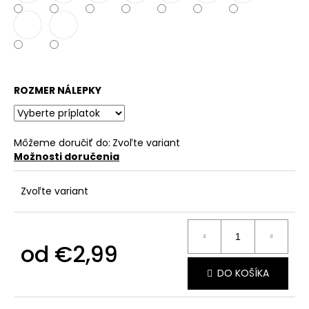
č
a
m
e
ROZMER NÁLEPKY
Môžeme doručiť do:
Zvoľte variant
Možnosti doručenia
Zvoľte variant
od
€2,99
Jednotková
DO KOŠÍKA
cena: