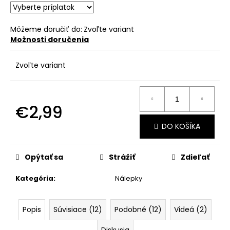
č
a
m
Môžeme doručiť do:
Zvoľte variant
e
Možnosti doručenia
Zvoľte variant
€2,99
Jednotková
DO KOŠÍKA
cena:
Opýtať sa
Strážiť
Zdieľať
Kategória
:
Nálepky
Popis
Súvisiace (12)
Podobné (12)
Videá (2)
Diskusia