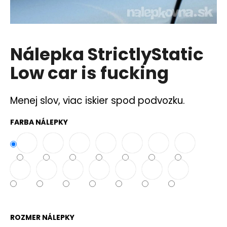
á
j
s
Nálepka StrictlyStatic
ť
?
Low car is fucking
Menej slov, viac iskier spod podvozku.
HĽADAŤ
FARBA NÁLEPKY
O
d
p
o
r
ú
ROZMER NÁLEPKY