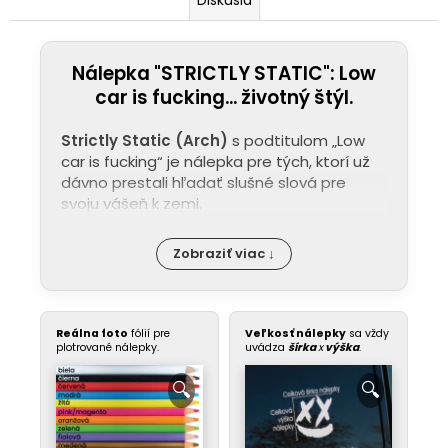
Nálepka "STRICTLY STATIC": Low
car is fucking... životný štýl.
Strictly Static (Arch)
s podtitulom „Low
car is fucking“ je nálepka pre tých, ktorí už
dávno prestali hľadať slušné slová pre
svoju vášeň k zemi.
Zobraziť viac ↓
Reálna foto
fólií pre
Veľkosť nálepky
sa vždy
plotrované nálepky.
uvádza
šírka
x
výška
.