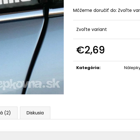
Môžeme doručiť do:
Zvoľte var
Zvoľte variant
€2,69
Jednotková
cena:
Kategória
:
Nálepk
á (2)
Diskusia