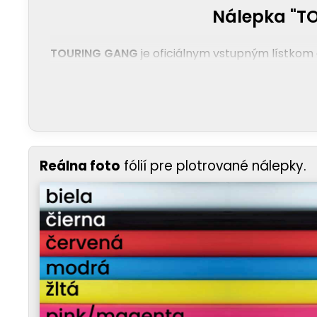
Nálepka "TO
TOURING GANG
je oficiálnym vstupným lístkom d
Reálna foto
fólií pre plotrované nálepky.