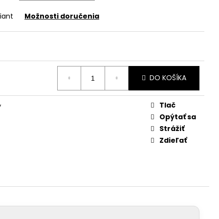
iant
Možnosti doručenia
DO KOŠÍKA
Tlač
y
Opýtať sa
Strážiť
Zdieľať