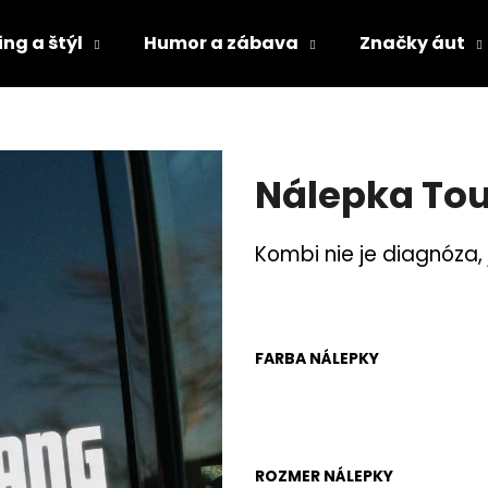
ng a štýl
Humor a zábava
Značky áut
Čo potrebujete nájsť?
Nálepka To
HĽADAŤ
Kombi nie je diagnóza, j
Odporúčame
FARBA NÁLEPKY
ROZMER NÁLEPKY