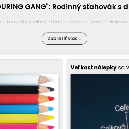
URING GANG": Rodinný sťahovák s d
o komunity vodičov, ktorí pochopili, že „kombi“ nie je nadá
Zobraziť viac ↓
Veľkosť nálepky
sa 