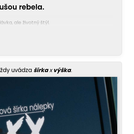
ušou rebela.
vka, ale životný štýl.
vždy uvádza
šírka
x
výška
.