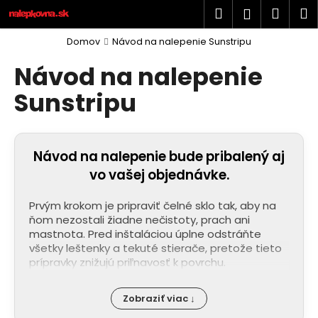
K
Prejsť
Hľadať
Náku
M
Prihlásen
na
o
obsah
Späť
Späť
košík
š
Domov
Návod na nalepenie Sunstripu
í
Návod na nalepenie
Č
k
o
Sunstripu
p
o
t
Návod na nalepenie bude pribalený aj
r
vo vašej objednávke.
e
b
Prvým krokom je pripraviť čelné sklo tak, aby na
ňom nezostali žiadne nečistoty, prach ani
u
mastnota. Pred inštaláciou úplne odstráňte
j
všetky leštenky a tekuté stierače, pretože tieto
e
prípravky znižujú priľnavosť k povrchu.
t
e
Zobraziť viac ↓
n