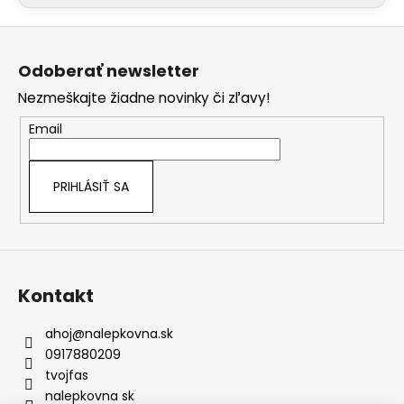
á
Z
j
á
s
Odoberať newsletter
p
ť
Nezmeškajte žiadne novinky či zľavy!
ä
?
DVAKRÁT MERAJ A RAZ REŽ
t
Email
i
e
PRIHLÁSIŤ SA
HĽADAŤ
O
Kontakt
d
p
ahoj
@
nalepkovna.sk
o
0917880209
r
tvojfas
ú
IDEME LEPIŤ SUNSTRIP
nalepkovna sk