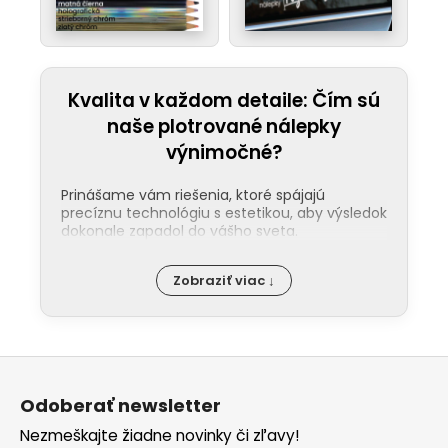
Kvalita v každom detaile: Čím sú
naše plotrované nálepky
výnimočné?
Prinášame vám riešenia, ktoré spájajú
precíznu technológiu s estetikou, aby výsledok
dokonale zapadol do vášho sveta.
Jednoduchá aplikácia:
Nalepenie
Zobraziť viac ↓
našej nálepky zvládne každý. Ku každej
objednávke pribaľujeme podrobný
návod a pre tých, ktorí uprednostňujú
video, máme pripraveného pútavého
Z
sprievodcu na našom
YouTube
.
á
Maximálna odolnosť:
Naše plotrované
Odoberať newsletter
nálepky sú pripravené na náročné
p
vonkajšie podmienky. Používame
Nezmeškajte žiadne novinky či zľavy!
ä
prémiové fólie, ktoré si dlhodobo