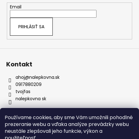
zachovávajú svoju kvalitu aj pri
t
Email
pravidelnej údržbe či návšteve
i
umyvárky.
e
Bezpečné doručenie:
Nálepky nikdy
PRIHLÁSIŤ SA
neprekladáme – väčšie rozmery vždy
rolujeme, čím predchádzame
akémukoľvek poškodeniu materiálu.
Prenoska je samozrejmosť:
Každú
nálepku dodávame s kvalitnou
prenosovou fóliou pre presné
Kontakt
umiestnenie a profesionálny výsledok.
ahoj
@
nalepkovna.sk
0917880209
tvojfas
nalepkovna sk
Používame cookies, aby sme Vám umožnili pohodlné
Obchodné podmienky
prezeranie webu a vďaka analýze prevádzky webu
Podmienky ochrany osobných údajov
Kontakt
neustále zlepšovali jeho funkcie, výkon a
Doprava a platba
Podmienky vrátenia
Bez nálepiek
použiteľnosť.