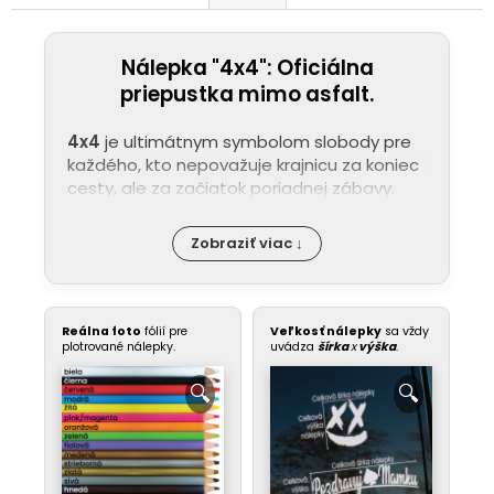
Nálepka "4x4": Oficiálna
priepustka mimo asfalt.
4x4
je ultimátnym symbolom slobody pre
každého, kto nepovažuje krajnicu za koniec
cesty, ale za začiatok poriadnej zábavy.
Zobraziť viac ↓
Reálna foto
fólií pre
Veľkosť nálepky
sa vždy
plotrované nálepky.
uvádza
šírka
x
výška
.