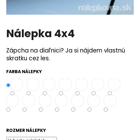
á
j
s
Nálepka 4x4
ť
?
Zápcha na diaľnici? Ja si nájdem vlastnú
skratku cez les.
FARBA NÁLEPKY
HĽADAŤ
O
d
p
o
r
ROZMER NÁLEPKY
ú