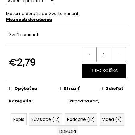
č
a
m
Môžeme doručiť do:
Zvoľte variant
Možnosti doručenia
e
Zvoľte variant
€2,79
Jednotková
DO KOŠÍKA
cena:
Opýtať sa
Strážiť
Zdieľať
Kategória
:
Offroad nálepky
Popis
Súvisiace (12)
Podobné (12)
Videá (2)
Diskusia