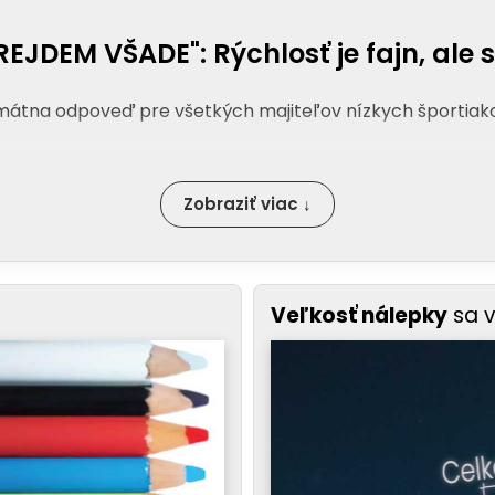
EJDEM VŠADE": Rýchlosť je fajn, ale s
imátna odpoveď pre všetkých majiteľov nízkych športiako
Zobraziť viac ↓
Veľkosť nálepky
sa 