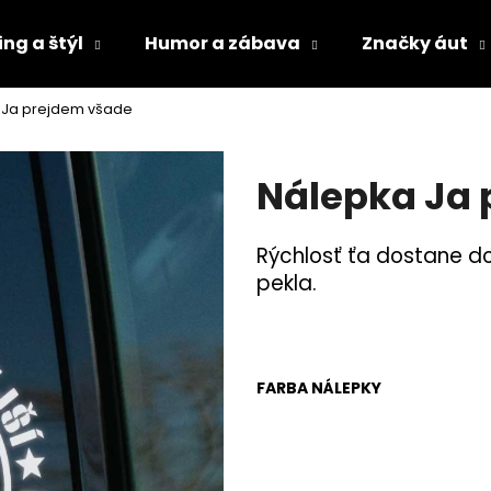
ng a štýl
Humor a zábava
Značky áut
 Ja prejdem všade
Čo potrebujete nájsť?
Nálepka Ja
HĽADAŤ
Rýchlosť ťa dostane d
pekla.
Odporúčame
FARBA NÁLEPKY