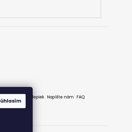
rátenia
Bez nálepiek
Napíšte nám
FAQ
Súhlasím