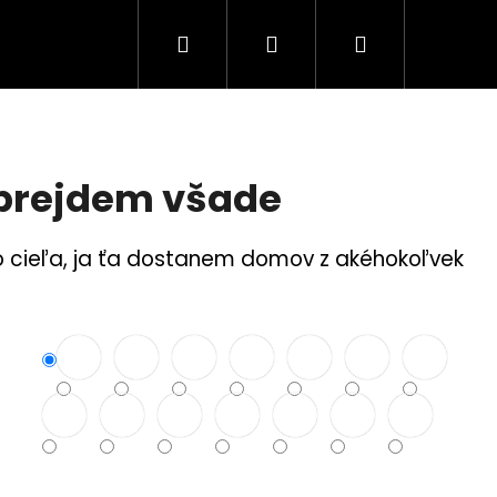
Hľadať
Prihlásenie
Nákupný
Tuning Logá
Rodina a bezpečnosť
S
košík
 prejdem všade
o cieľa, ja ťa dostanem domov z akéhokoľvek