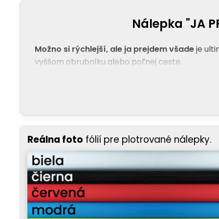
Nálepka "JA PR
Možno si rýchlejší, ale ja prejdem všade
je ult
vyššom obrubníku alebo poľnej ceste.
Reálna foto
fólií pre plotrované nálepky.