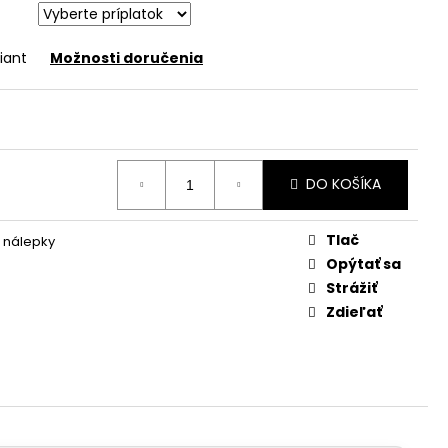
iant
Možnosti doručenia
DO KOŠÍKA
Tlač
 nálepky
Opýtať sa
Strážiť
Zdieľať