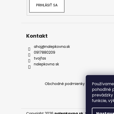
e
PRIHLÁSIŤ SA
Kontakt
ahoj
@
nalepkovna.sk
0917880209
tvojfas
nalepkovna sk
Používame 
Obchodné podmienky
Podmienky och
pohodlné p
prevádzky 
funkcie, vý
Nastave
Copyright 2026
nalepkovna.sk
. Všetky práva v