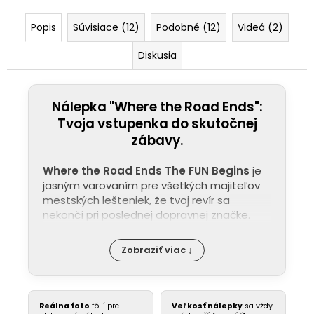
Popis
Súvisiace (12)
Podobné (12)
Videá (2)
Diskusia
Nálepka "Where the Road Ends":
Tvoja vstupenka do skutočnej
zábavy.
Where the Road Ends The FUN Begins
je
jasným varovaním pre všetkých majiteľov
mestských lešteniek, že tvoj revír sa
nekončí pri poslednej dopravnej značke.
Zobraziť viac ↓
Reálna foto
fólií pre
Veľkosť nálepky
sa vždy