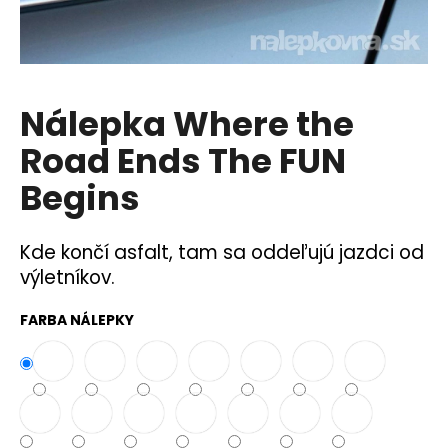
á
j
s
ť
Nálepka Where the
?
Road Ends The FUN
Begins
HĽADAŤ
Kde končí asfalt, tam sa oddeľujú jazdci od
výletníkov.
O
FARBA NÁLEPKY
d
p
o
r
ú