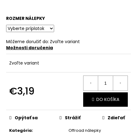
č
a
m
ROZMER NÁLEPKY
e
Môžeme doručiť do:
Zvoľte variant
Možnosti doručenia
Zvoľte variant
€3,19
Jednotková
DO KOŠÍKA
cena:
Opýtať sa
Strážiť
Zdieľať
Kategória
:
Offroad nálepky