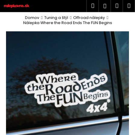
K
Prejsť
Hľadať
Náku
M
Prihlásen
na
o
obsah
Späť
Späť
košík
š
Domov
Tuning a štýl
Offroad nálepky
Nálepka Where the Road Ends The FUN Begins
í
Č
k
o
p
o
t
r
e
b
u
j
e
t
e
n