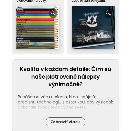
plotrované nálepky.
uvádza
šírka
x
výška
.
Kvalita v každom detaile: Čím sú
naše plotrované nálepky
výnimočné?
Prinášame vám riešenia, ktoré spájajú
precíznu technológiu s estetikou, aby výsledok
dokonale zapadol do vášho sveta.
Jednoduchá aplikácia:
Nalepenie
Zobraziť viac ↓
našej nálepky zvládne každý. Ku každej
objednávke pribaľujeme podrobný