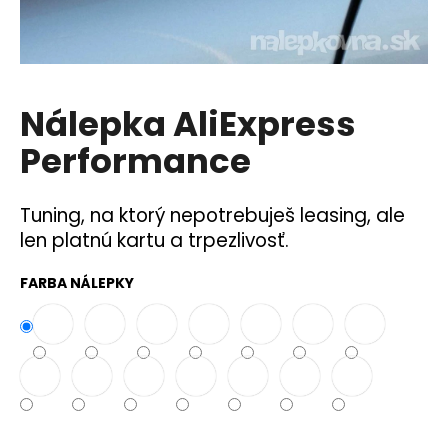
á
j
s
ť
Nálepka AliExpress
?
Performance
Tuning, na ktorý nepotrebuješ leasing, ale
HĽADAŤ
len platnú kartu a trpezlivosť.
FARBA NÁLEPKY
O
d
p
o
r
ú