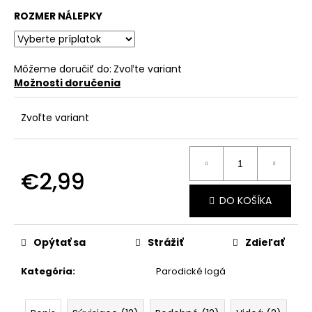
č
a
ROZMER NÁLEPKY
m
e
Môžeme doručiť do:
Zvoľte variant
Možnosti doručenia
Zvoľte variant
€2,99
Jednotková
DO KOŠÍKA
cena:
Opýtať sa
Strážiť
Zdieľať
Kategória
:
Parodické logá