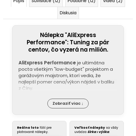
Popis
Súvisiace (12)
Podobné (12)
Videá (2)
Diskusia
Nálepka "AliExpress
Performance": Tuning za pár
centov, čo vyzerá na milión.
AliExpress Performance
je ultimátna
pocta všetkým "low-budget" projektom a
garážovým majstrom, ktorí vedia, že
najlepší pomer cena/výkon nájdeš v balíku
z Číny.
Zobraziť viac ↓
Reálna foto
fólií pre
Veľkosť nálepky
sa vždy
plotrované nálepky.
uvádza
šírka
x
výška
.