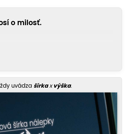
sí o milosť.
vždy uvádza
šírka
x
výška
.