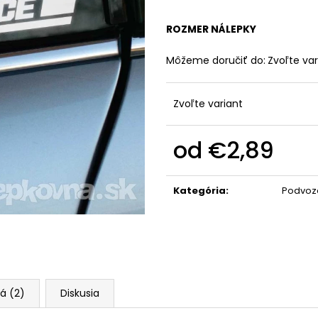
ROZMER NÁLEPKY
Môžeme doručiť do:
Zvoľte var
Zvoľte variant
od
€2,89
Jednotková
cena:
Kategória
:
Podvoz
á (2)
Diskusia