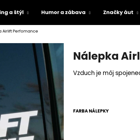
ng a štýl
Humor a zábava
Značky áut
 Airlift Perfomance
Čo potrebujete nájsť?
Nálepka Air
HĽADAŤ
Vzduch je môj spojenec
Odporúčame
FARBA NÁLEPKY