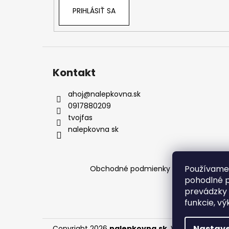
e
PRIHLÁSIŤ SA
Kontakt
ahoj
@
nalepkovna.sk
0917880209
tvojfas
nalepkovna sk
Používame 
Obchodné podmienky
Podmienky och
pohodlné p
prevádzky 
funkcie, vý
Nastave
Copyright 2026
nalepkovna.sk
. Všetky práva v