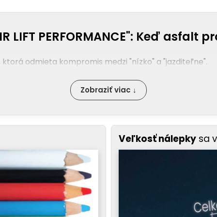
R LIFT PERFORMANCE": Keď asfalt pro
 ktorá odmieta kompromis medzi "nízko" a "jazditeľne".
Zobraziť viac ↓
Veľkosť nálepky
sa 