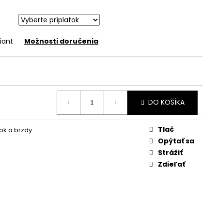
iant
Možnosti doručenia
DO KOŠÍKA
Tlač
ok a brzdy
Opýtať sa
Strážiť
Zdieľať