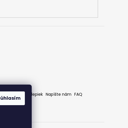
rátenia
Bez nálepiek
Napíšte nám
FAQ
Súhlasím