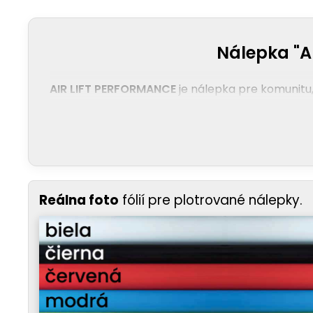
Nálepka "AI
AIR LIFT PERFORMANCE
je nálepka pre komunitu,
Reálna foto
fólií pre plotrované nálepky.