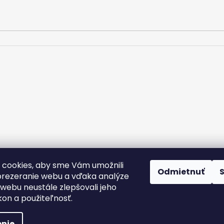
cookies, aby sme Vám umožnili
rany osobných údajov
Kontakt
Doprava a platba
Podmienky v
Odmietnuť
Nálepky na zákazku
rezeranie webu a vďaka analýze
webu neustále zlepšovali jeho
kon a použiteľnosť.
nie
yhradené.