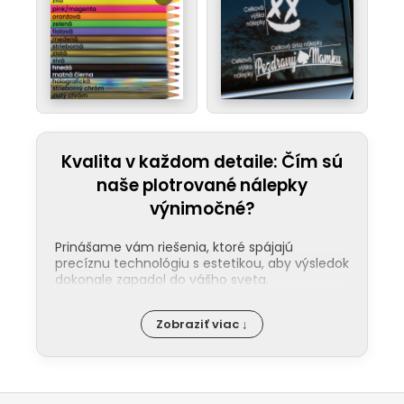
Kvalita v každom detaile: Čím sú
naše plotrované nálepky
výnimočné?
Prinášame vám riešenia, ktoré spájajú
precíznu technológiu s estetikou, aby výsledok
dokonale zapadol do vášho sveta.
Jednoduchá aplikácia:
Nalepenie
Zobraziť viac ↓
našej nálepky zvládne každý. Ku každej
objednávke pribaľujeme podrobný
návod a pre tých, ktorí uprednostňujú
video, máme pripraveného pútavého
Z
sprievodcu na našom
YouTube
.