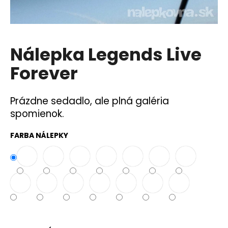
á
j
s
Nálepka Legends Live
ť
?
Forever
Prázdne sedadlo, ale plná galéria
spomienok.
HĽADAŤ
FARBA NÁLEPKY
O
d
p
o
r
ú