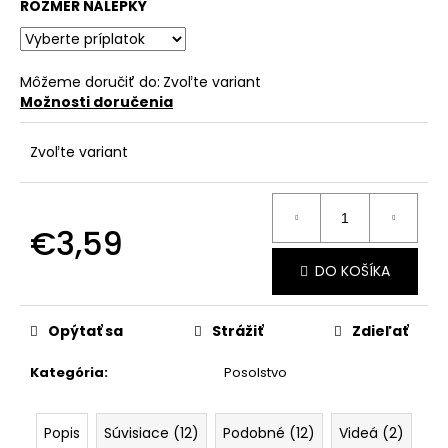
č
ROZMER NÁLEPKY
a
m
e
Môžeme doručiť do:
Zvoľte variant
Možnosti doručenia
Zvoľte variant
€3,59
Jednotková
DO KOŠÍKA
cena:
Opýtať sa
Strážiť
Zdieľať
Kategória
:
Posolstvo
Popis
Súvisiace (12)
Podobné (12)
Videá (2)