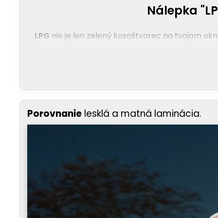
Nálepka "LP
LPG
nie je len zelený kosoštvorec na tvojom okne,
Porovnanie
lesklá a matná laminácia.