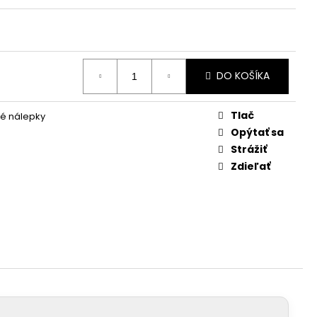
DO KOŠÍKA
Tlač
ké nálepky
Opýtať sa
Strážiť
Zdieľať