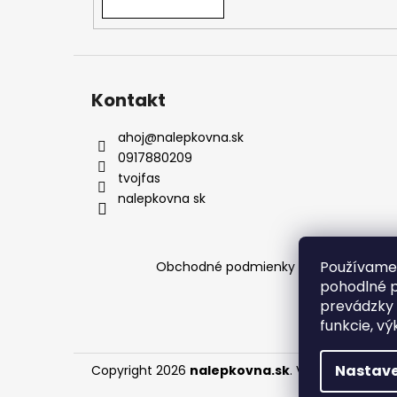
podmienkach a pomôžeme vám s výbero
Kontakt
ahoj
@
nalepkovna.sk
0917880209
tvojfas
nalepkovna sk
Používame 
Obchodné podmienky
Podmienky och
pohodlné p
prevádzky 
funkcie, vý
Nastave
Copyright 2026
nalepkovna.sk
. Všetky práva v