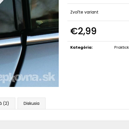
Zvoľte variant
€2,99
Jednotková
cena:
Kategória
:
Praktic
á (2)
Diskusia