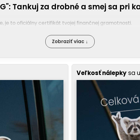
G": Tankuj za drobné a smej sa pri ka
 je to oficiálny certifikát tvojej finančnej gramotnosti.
Zobraziť viac ↓
Veľkosť nálepky
sa 