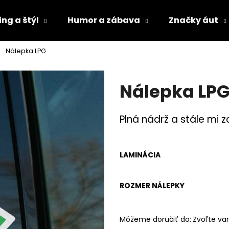
ng a štýl
Humor a zábava
Značky áut
Nálepka LPG
Čo potrebujete nájsť?
Nálepka LP
HĽADAŤ
Plná nádrž a stále mi z
Odporúčame
LAMINÁCIA
ROZMER NÁLEPKY
Môžeme doručiť do:
Zvoľte var