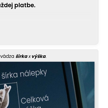
ždej platbe.
uvádza
šírka
x
výška
.