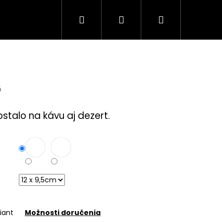
Hľadať
Prihlásenie
Nákupný
Tuning Logá
Rodina a bezpečnosť
S
košík
G
ostalo na kávu aj dezert.
iant
Možnosti doručenia