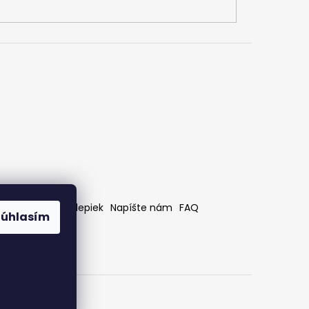
rátenia
Bez nálepiek
Napíšte nám
FAQ
Súhlasím