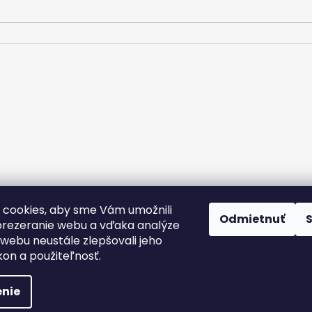
m.
cookies, aby sme Vám umožnili
rany osobných údajov
Kontakt
Doprava a platba
Podmienky v
Odmietnuť
Nálepky na zákazku
rezeranie webu a vďaka analýze
webu neustále zlepšovali jeho
kon a použiteľnosť.
nie
yhradené.