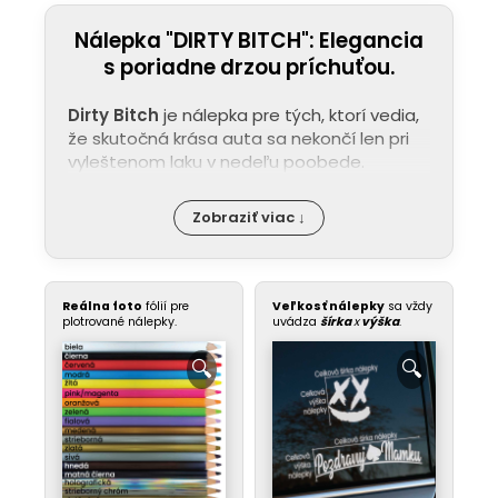
Nálepka "DIRTY BITCH": Elegancia
s poriadne drzou príchuťou.
Dirty Bitch
je nálepka pre tých, ktorí vedia,
že skutočná krása auta sa nekončí len pri
vyleštenom laku v nedeľu poobede.
Zobraziť viac ↓
Reálna foto
fólií pre
Veľkosť nálepky
sa vždy
plotrované nálepky.
uvádza
šírka
x
výška
.