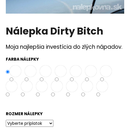
á
j
s
Nálepka Dirty Bitch
ť
?
Moja najlepšia investícia do zlých nápadov.
FARBA NÁLEPKY
HĽADAŤ
O
d
p
o
ROZMER NÁLEPKY
r
ú