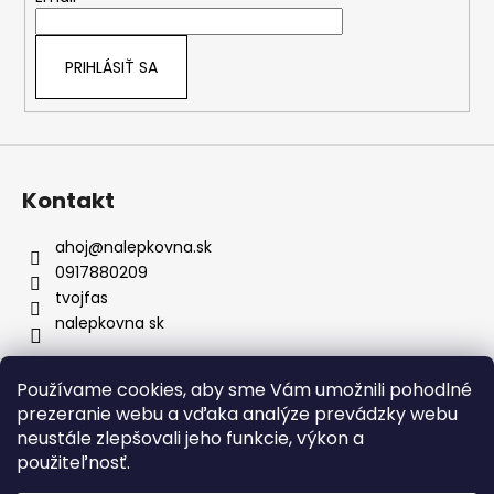
pravidelnej údržbe či návšteve
i
umyvárky.
e
Bezpečné doručenie:
Nálepky nikdy
PRIHLÁSIŤ SA
neprekladáme – väčšie rozmery vždy
rolujeme, čím predchádzame
akémukoľvek poškodeniu materiálu.
Prenoska je samozrejmosť:
Každú
nálepku dodávame s kvalitnou
prenosovou fóliou pre presné
Kontakt
umiestnenie a profesionálny výsledok.
ahoj
@
nalepkovna.sk
0917880209
tvojfas
nalepkovna sk
Používame cookies, aby sme Vám umožnili pohodlné
Obchodné podmienky
prezeranie webu a vďaka analýze prevádzky webu
Podmienky ochrany osobných údajov
Kontakt
neustále zlepšovali jeho funkcie, výkon a
Doprava a platba
Podmienky vrátenia
Bez nálepiek
použiteľnosť.
Napíšte nám
FAQ
Nálepky na zákazku