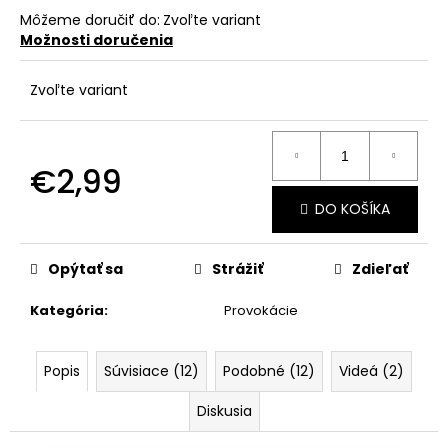
č
Môžeme doručiť do:
Zvoľte variant
a
Možnosti doručenia
m
e
Zvoľte variant
€2,99
Jednotková
DO KOŠÍKA
cena:
Opýtať sa
Strážiť
Zdieľať
Kategória
:
Provokácie
Popis
Súvisiace (12)
Podobné (12)
Videá (2)
Diskusia