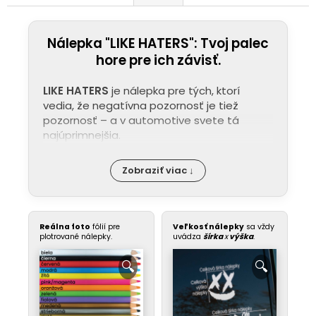
Nálepka "LIKE HATERS": Tvoj palec
hore pre ich závisť.
LIKE HATERS
je nálepka pre tých, ktorí
vedia, že negatívna pozornosť je tiež
pozornosť – a v automotive svete tá
najúprimnejšia.
Zobraziť viac ↓
Reálna foto
fólií pre
Veľkosť nálepky
sa vždy
plotrované nálepky.
uvádza
šírka
x
výška
.