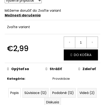
č
a
m
Môžeme doručiť do:
Zvoľte variant
Možnosti doručenia
e
Zvoľte variant
€2,99
Jednotková
DO KOŠÍKA
cena:
Opýtať sa
Strážiť
Zdieľať
Kategória
:
Provokácie
Popis
Súvisiace (12)
Podobné (12)
Videá (2)
Diskusia