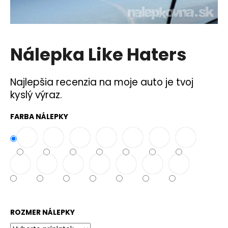
á
j
s
Nálepka Like Haters
ť
?
Najlepšia recenzia na moje auto je tvoj
kyslý výraz.
FARBA NÁLEPKY
HĽADAŤ
O
d
p
o
r
ROZMER NÁLEPKY
ú