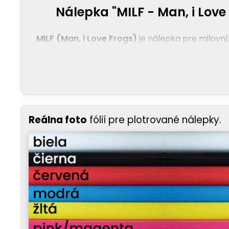
Nálepka "MILF - Man, i Love
MILF (Man, i Love Frogs)
je nálepka pre milovní
Reálna foto
fólií pre plotrované nálepky.
GENIÁLNA RECESIA
– Berieš niečo kontroverzné 
nepozná hranice.
MOMENT PREKVAPENIA
– Sleduješ v spätnom zrk
generátorom dobrej nálady v každej zápche.