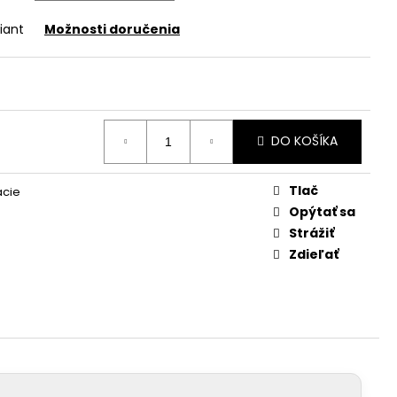
iant
Možnosti doručenia
DO KOŠÍKA
Tlač
ácie
Opýtať sa
Strážiť
Zdieľať