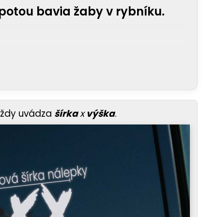
apotou bavia žaby v rybníku.
vždy uvádza
šírka
x
výška
.
m, že máš nadhľad a zmysel pre humor, ktorý
vybuchnú smiechom pri tom druhom. Si