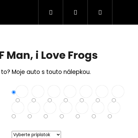
Hľadať
Prihlásenie
Nákupný
Tuning Logá
Rodina a bezpečnosť
S
košík
 Man, i Love Frogs
je to? Moje auto s touto nálepkou.