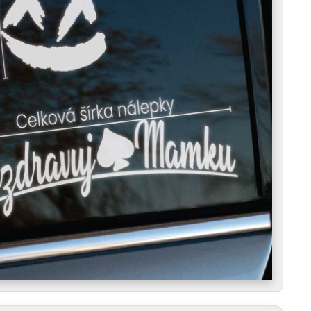
e ako tvoji obľúbení obojživelníci, a táto nálepka