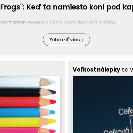
 Frogs": Keď ťa namiesto koní pod k
kov zvierat, recesie a geniálnych slovných hračiek.
Zobraziť viac ↓
Veľkosť nálepky
sa 
a meníš to na niečo vtipne milé. Táto nálepka je dôkazo
adle, ako si vodiči za tebou čítajú prvý riadok a potom 