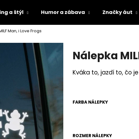
ng a štýl
Humor a zábava
Značky áut
ILF Man, i Love Frogs
Čo potrebujete nájsť?
Nálepka MILF
HĽADAŤ
Kváka to, jazdí to, čo 
Odporúčame
FARBA NÁLEPKY
ROZMER NÁLEPKY