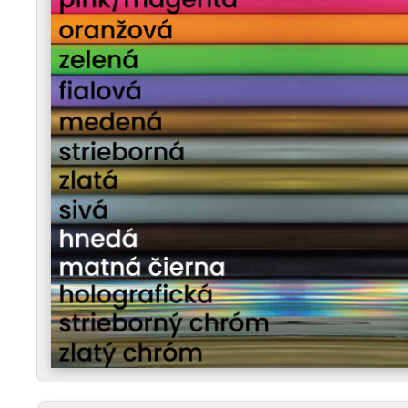
LÁSKA K PRÍRODE (S DRZOSŤOU)
– Ukazuješ, že
je tvojím spôsobom, ako sa s nimi stotožniť.