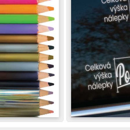
 tvoje záujmy sú široké. Možno jazdíš nízko pri zemi, presn