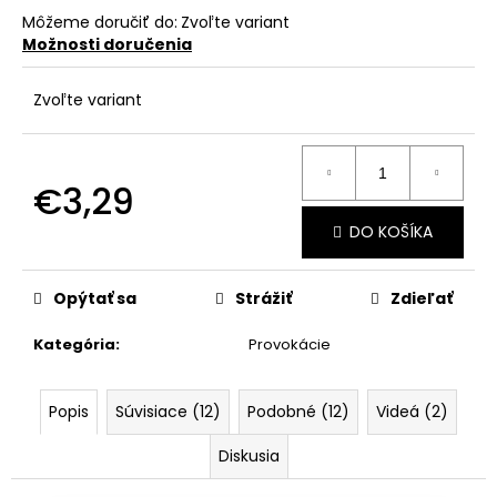
č
Môžeme doručiť do:
Zvoľte variant
a
Možnosti doručenia
m
e
Zvoľte variant
€3,29
Jednotková
DO KOŠÍKA
cena:
Opýtať sa
Strážiť
Zdieľať
Kategória
:
Provokácie
Popis
Súvisiace (12)
Podobné (12)
Videá (2)
Diskusia