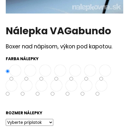
á
j
s
Nálepka VAGabundo
ť
?
Boxer nad nápisom, výkon pod kapotou.
FARBA NÁLEPKY
HĽADAŤ
O
d
p
o
ROZMER NÁLEPKY
r
ú