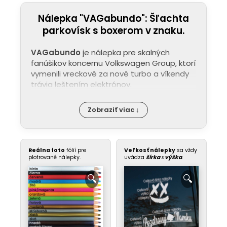
Nálepka "VAGabundo": Šľachta
parkovísk s boxerom v znaku.
VAGabundo
je nálepka pre skalných
fanúšikov koncernu Volkswagen Group, ktorí
vymenili vreckové za nové turbo a víkendy
trávia leštením elektrónov.
Zobraziť viac ↓
Reálna foto
fólií pre
Veľkosť nálepky
sa vždy
plotrované nálepky.
uvádza
šírka
x
výška
.