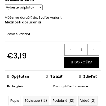
č
a
m
e
Môžeme doručiť do:
Zvoľte variant
Možnosti doručenia
Zvoľte variant
€3,19
Jednotková
DO KOŠÍKA
cena:
Opýtať sa
Strážiť
Zdieľať
Kategória
:
Racing & Performance
Popis
Súvisiace (12)
Podobné (12)
Videá (2)