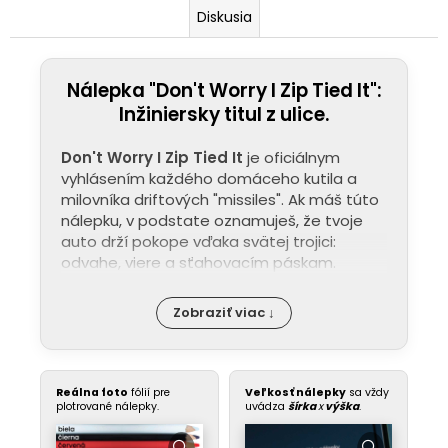
Diskusia
Nálepka "Don't Worry I Zip Tied It":
Inžiniersky titul z ulice.
Don't Worry I Zip Tied It
je oficiálnym
vyhlásením každého domáceho kutila a
milovníka driftových "missiles". Ak máš túto
nálepku, v podstate oznamuješ, že tvoje
auto drží pokope vďaka svätej trojici:
odvahe, viere a sťahovacím páskam.
Zobraziť viac ↓
Reálna foto
fólií pre
Veľkosť nálepky
sa vždy
plotrované nálepky.
uvádza
šírka
x
výška
.