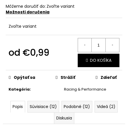
č
a
Môžeme doručiť do:
Zvoľte variant
Možnosti doručenia
m
e
Zvoľte variant
od
€0,99
Jednotková
DO KOŠÍKA
cena:
Opýtať sa
Strážiť
Zdieľať
Kategória
:
Racing & Performance
Popis
Súvisiace (12)
Podobné (12)
Videá (2)
Diskusia