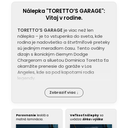
Nálepka "TORETTO’S GARAGE":
Vitaj v rodine.
TORETTO’S GARAGE
je viac než len
nálepka – je to vstupenka do sveta, kde
rodina je nadovšetko a štvrťmíľové preteky
sú jediným meradlom času. Tento oválny
dizajn s ikonickým čiernym Dodge
Chargerom a siluetou Dominica Toretta ťa
okamžite prenesie do garáže v Los
Angeles, kde sa pod kapotami rodia
legendy.
Zobraziť viac ↓
Porovnanie
lesklá a
Veľkosť nálepky
sa
matná laminácia.
uvádza
šírka
x
výška
.