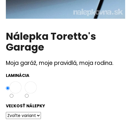
á
j
s
ť
Nálepka Toretto's
?
Garage
Moja garáž, moje pravidlá, moja rodina.
HĽADAŤ
LAMINÁCIA
O
d
p
VEĽKOSŤ NÁLEPKY
o
r
ú