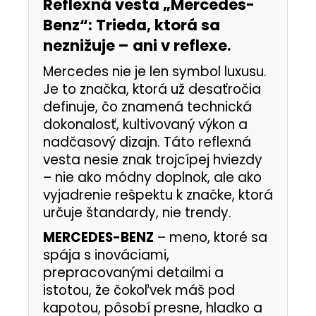
Reflexná vesta „Mercedes-
Benz“: Trieda, ktorá sa
neznižuje – ani v reflexe.
Mercedes nie je len symbol luxusu.
Je to značka, ktorá už desaťročia
definuje, čo znamená technická
dokonalosť, kultivovaný výkon a
nadčasový dizajn. Táto reflexná
vesta nesie znak trojcípej hviezdy
– nie ako módny doplnok, ale ako
vyjadrenie rešpektu k značke, ktorá
určuje štandardy, nie trendy.
MERCEDES-BENZ
– meno, ktoré sa
spája s inováciami,
prepracovanými detailmi a
istotou, že čokoľvek máš pod
kapotou, pôsobí presne, hladko a