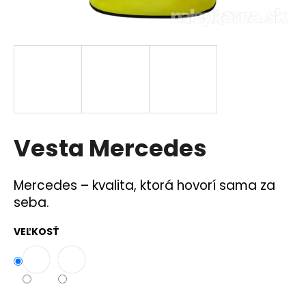
á
j
s
ť
?
Vesta Mercedes
HĽADAŤ
Mercedes – kvalita, ktorá hovorí sama za
seba.
O
d
VEĽKOSŤ
p
o
r
ú