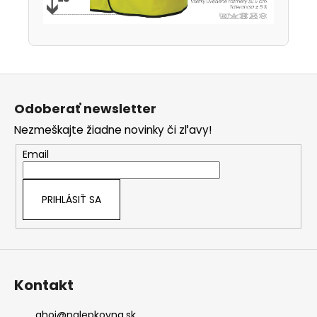
Z
á
Odoberať newsletter
p
Nezmeškajte žiadne novinky či zľavy!
ä
t
Email
i
e
PRIHLÁSIŤ SA
Kontakt
ahoj
@
nalepkovna.sk