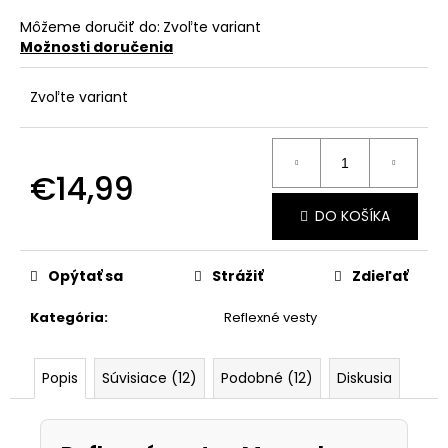
č
a
Môžeme doručiť do:
Zvoľte variant
m
Možnosti doručenia
e
Zvoľte variant
€14,99
Jednotková
DO KOŠÍKA
cena:
Opýtať sa
Strážiť
Zdieľať
Kategória
:
Reflexné vesty
Popis
Súvisiace (12)
Podobné (12)
Diskusia