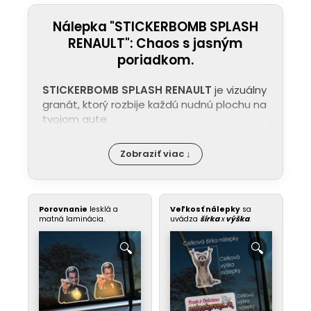
Nálepka "STICKERBOMB SPLASH
RENAULT": Chaos s jasným
poriadkom.
STICKERBOMB SPLASH RENAULT
je vizuálny
granát, ktorý rozbije každú nudnú plochu na
tvojom aute.
Zobraziť viac ↓
Porovnanie
lesklá a
Veľkosť nálepky
sa
matná laminácia.
uvádza
šírka
x
výška
.