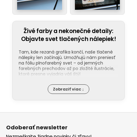
Živé farby a nekonečné detaily:
Objavte svet tlačených nálepiek!
Tam, kde rezaná grafika končí, naše tlačené
nálepky len začínajú. Umožňujú nám preniesť
na fóliu plnofarebný svet – od jemných
farebných prechodov až po zložité ilustrácie,
ktoré presne vyjadria váš štýl
Odolnosť pod ochranou laminácie:
Zobraziť viac ↓
Kľúčom k dlhej životnosti našich nálepiek
je ochranná laminácia. Tá funguje ako
štít proti UV žiareniu, mechanickému
poškodeniu a chémii v umyvárkach. Na
Z
rozdiel od bežných nálepiek, tie naše
nevyblednú ani po rokoch na priamom
á
slnku. Na našom YouTube kanáli vám
Odoberať newsletter
p
ukážeme rozdiel medzi matným a
Nezmeškajte žiadne novinky či zľavy!
lesklým finišom, aby ste presne vedeli,