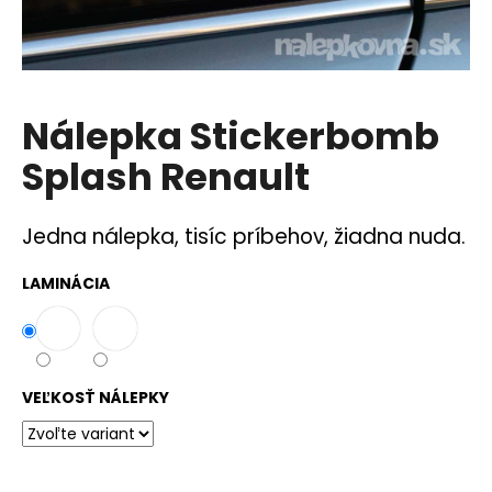
á
j
s
ť
Nálepka Stickerbomb
?
Splash Renault
Jedna nálepka, tisíc príbehov, žiadna nuda.
HĽADAŤ
LAMINÁCIA
O
d
p
VEĽKOSŤ NÁLEPKY
o
r
ú