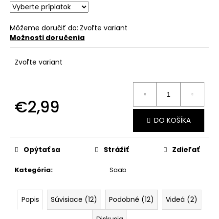
č
a
m
Môžeme doručiť do:
Zvoľte variant
e
Možnosti doručenia
Zvoľte variant
€2,99
Jednotková
DO KOŠÍKA
cena:
Opýtať sa
Strážiť
Zdieľať
Kategória
:
Saab
Popis
Súvisiace (12)
Podobné (12)
Videá (2)
Diskusia