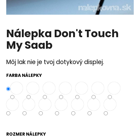
á
j
s
Nálepka Don't Touch
ť
?
My Saab
Môj lak nie je tvoj dotykový displej.
HĽADAŤ
FARBA NÁLEPKY
O
d
p
o
r
ú
ROZMER NÁLEPKY