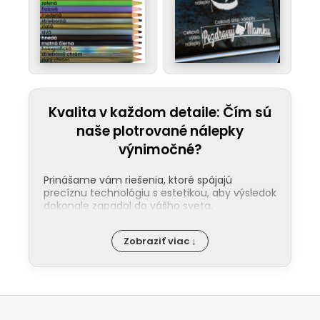
Kvalita v každom detaile: Čím sú
naše plotrované nálepky
výnimočné?
Prinášame vám riešenia, ktoré spájajú
precíznu technológiu s estetikou, aby výsledok
dokonale zapadol do vášho sveta.
Jednoduchá aplikácia:
Nalepenie
Zobraziť viac ↓
našej nálepky zvládne každý. Ku každej
objednávke pribaľujeme podrobný
návod a pre tých, ktorí uprednostňujú
video, máme pripraveného pútavého
Z
sprievodcu na našom
YouTube
.