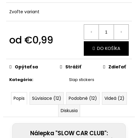
č
a
Zvoľte variant
m
e
od
€0,99
Jednotková
DO KOŠÍKA
cena:
Opýtať sa
Strážiť
Zdieľať
Kategória
:
Slap stickers
Popis
Súvisiace (12)
Podobné (12)
Videá (2)
Diskusia
Nálepka "SLOW CAR CLUB":