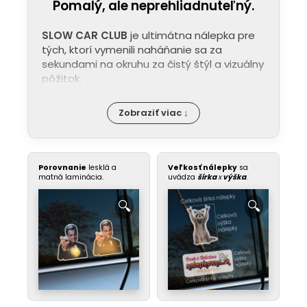
Pomalý, ale neprehliadnuteľný.
SLOW CAR CLUB
je ultimátna nálepka pre
tých, ktorí vymenili naháňanie sa za
sekundami na okruhu za čistý štýl a vizuálny
pôžitok.
Zobraziť viac ↓
Porovnanie
lesklá a
Veľkosť nálepky
sa
matná laminácia.
uvádza
šírka
x
výška
.