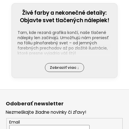
Živé farby a nekonečné detaily:
Objavte svet tlačených nálepiek!
Tam, kde rezaná grafika končí, naše tlačené
nálepky len začínajú. Umožňujú nám preniesť
na fóliu plnofarebný svet – od jemných
farebných prechodov až po zložité ilustrácie,
ktoré presne vyjadria váš štýl
Odolnosť pod ochranou laminácie:
Zobraziť viac ↓
Kľúčom k dlhej životnosti našich nálepiek
je ochranná laminácia. Tá funguje ako
štít proti UV žiareniu, mechanickému
poškodeniu a chémii v umyvárkach. Na
Z
rozdiel od bežných nálepiek, tie naše
nevyblednú ani po rokoch na priamom
á
slnku. Na našom YouTube kanáli vám
Odoberať newsletter
p
ukážeme rozdiel medzi matným a
Nezmeškajte žiadne novinky či zľavy!
lesklým finišom, aby ste presne vedeli,
ä
čo vášmu dizajnu pristane viac.
t
Email
Jednoduchá aplikácia „odlep a