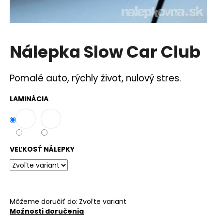
á
j
s
Nálepka Slow Car Club
ť
?
Pomalé auto, rýchly život, nulový stres.
LAMINÁCIA
HĽADAŤ
VEĽKOSŤ NÁLEPKY
O
d
p
o
r
Môžeme doručiť do:
Zvoľte variant
ú
Možnosti doručenia